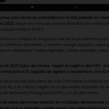
ames petroleros se contabilizaron el año pasado en Vene
en 2022,
según una nota de prensa difundida este miércol
cología Política (OEP).
cifras «no reflejan la magnitud real de la problemática a
os continuos derrames, y apenas recoge aquellos casos q
tes en diferentes medios digitales y redes sociales», advirt
es de 2023 hubo derrames -según el registro del OEP- so
 computaron 15, seguido de agosto y septiembre, con 10 
ó en el estado petrolero de Zulia (noroeste, fronterizo c
on 40, y en Falcón, región en la que están ubicadas las r
o de Refinación Paraguaná (CRP), con 32 derrames.
s de estos derrames afectan en múltiples dimensiones y 
ierten que el petróleo puede causar una afectación impo