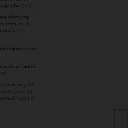
(antes Twitter).
nes, cómo ha
nómico» en los
zación, en
contaminación de
stas denunciaron
te).
 en esta región
e contenían un
xtendió hasta la
ONG
pol