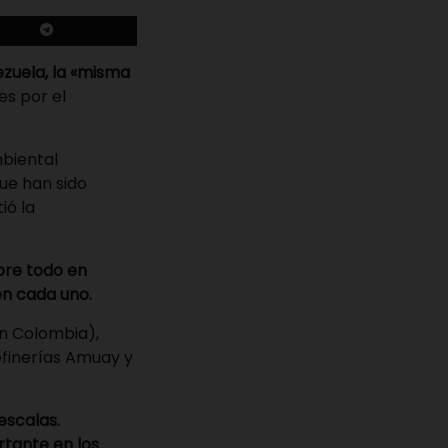
zuela, la «misma
es por el
mbiental
ue han sido
ió la
bre todo en
en cada uno.
on Colombia),
efinerías Amuay y
escalas.
rtante en los