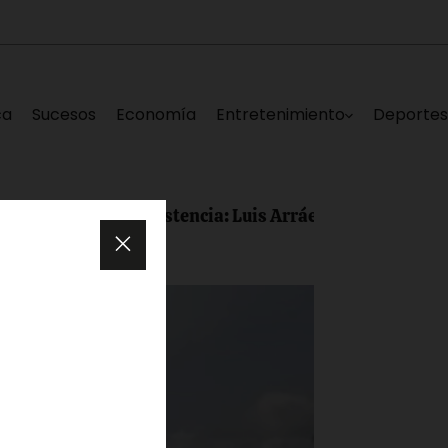
ca
Sucesos
Economía
Entretenimiento
Deporte
sma consistencia: Luis Arráez conectó dos hit e impulsó 