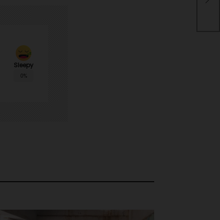
Nic
Sleepy
0%