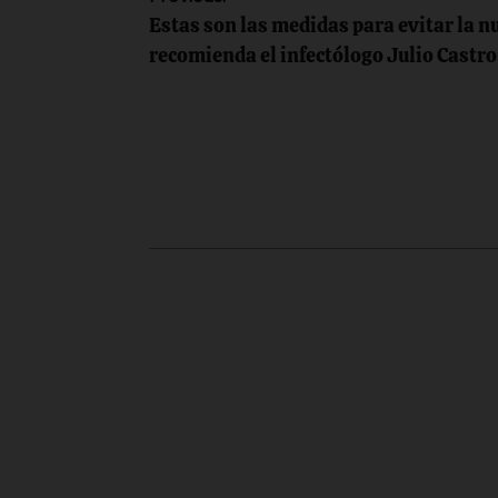
Navegación
Estas son las medidas para evitar la n
de
recomienda el infectólogo Julio Castro
entradas