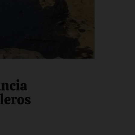
uncia
leros