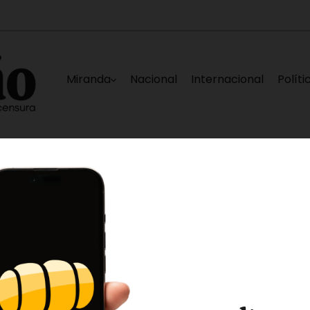
Miranda
Nacional
Internacional
Políti
Hospital Victorino Santaella
Nuevo equipo, mi
6 horas ago