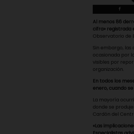
Al menos 86 derr
cifra» registrada 
Observatorio de E
Sin embargo, las 
ocasionada por l
visibles por repor
organización.
En todos los mes
enero, cuando se
La mayoría ocurri
donde se produjer
Cardón del Centr
«Las implicacione
Especialistas adv