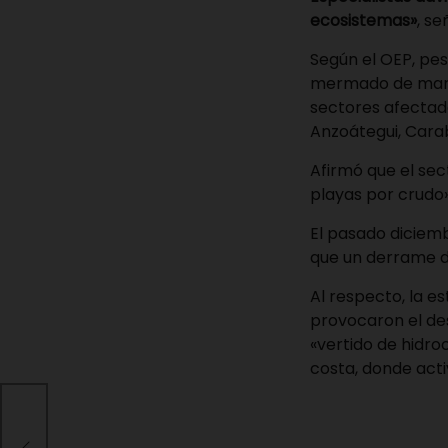
ecosistemas»
, se
Según el OEP, pe
mermado de maner
sectores afectad
Anzoátegui, Carab
Afirmó que el sec
playas por crudo»
El pasado diciemb
que un derrame d
Al respecto, la e
provocaron el des
«vertido de hidro
costa, donde act
a
vid-