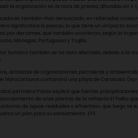
ñaló la organización en la nota de prensa, difundida en X 
scadores también «han denunciado, en reiteradas ocasio
a significativa la pesca», lo que tiene un «impacto eco
os por derrames, que también ocurrieron, según la organi
obo, Monagas, Portuguesa y Trujillo.
tor turístico también se ha visto afectado, debido a la «
.
re, activistas de organizaciones petroleras y ambientali
e hidrocarburos contaminó una playa de Carabobo (nor
statal petrolera Pdvsa explicó que fuertes precipitaciones
bordamiento de unas plantas de la refinería El Palito qu
carburos, de aguas residuales o efluentes», que luego se e
ivaron un plan para su saneamiento. EFE