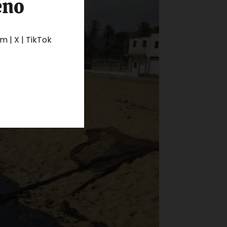
eno
 | X | TikTok