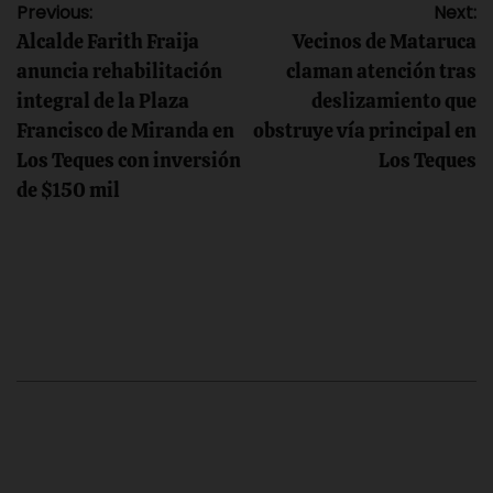
Navegación
Previous:
Next:
Alcalde Farith Fraija
Vecinos de Mataruca
de
anuncia rehabilitación
claman atención tras
integral de la Plaza
deslizamiento que
entradas
Francisco de Miranda en
obstruye vía principal en
Los Teques con inversión
Los Teques
de $150 mil