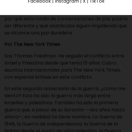
Facebook | Instagram | X | TikTok
puede poner fin a la guerra. En este episodio de “The
Opinions”, el columnista Thomas L. Friedman explica
por qué esta ronda de conversaciones de paz podría
ser diferente y qué obstáculos siguen impidiendo que
se alcance una paz duradera.
Por The New York Times
Soy Thomas Friedman. He seguido el conflicto entre
Israel y Palestina desde que tenía 15 años. Cubro
asuntos internacionales para The New York Times,
con especial énfasis en este conflicto.
En este segundo aniversario de la guerra, ¿cómo me
siento? Esta ha sido la guerra más larga entre
israelíes y palestinos. También ha sido la primera
guerra que, a pesar de su duración —dos años hasta
ahora—, en realidad no tiene nombre. La Guerra de
1948, la Guerra de Independencia, la Guerra de la
Nakba desde el punto de vista palestino, la Guerra