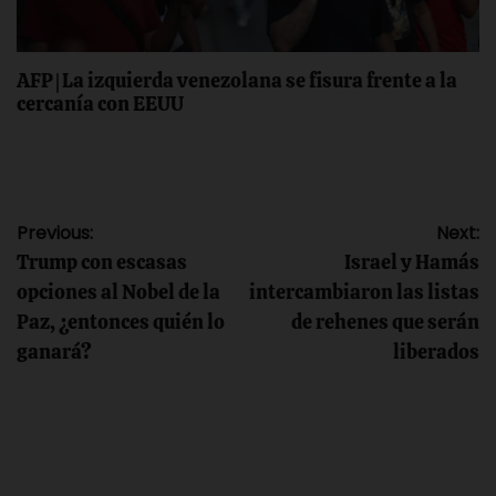
AFP | La izquierda venezolana se fisura frente a la
cercanía con EEUU
Navegación
Previous:
Next:
Trump con escasas
Israel y Hamás
de
opciones al Nobel de la
intercambiaron las listas
Paz, ¿entonces quién lo
de rehenes que serán
entradas
ganará?
liberados