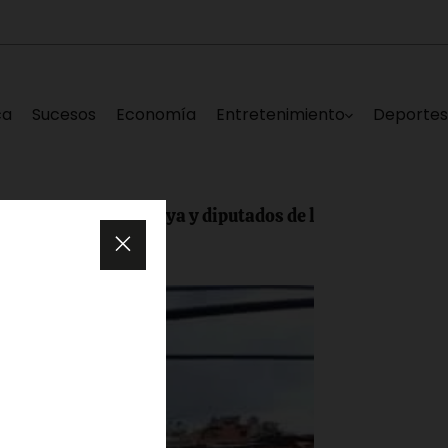
ca
Sucesos
Economía
Entretenimiento
Deporte
 Edgar Laya y diputados de la AN lanzan «Repensando a