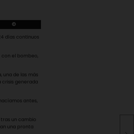
24 días continuos
o con el bombeo,
a, una de las más
 crisis generada
 hacíamos antes,
s tras un cambio
Pel
eran una pronta
rep