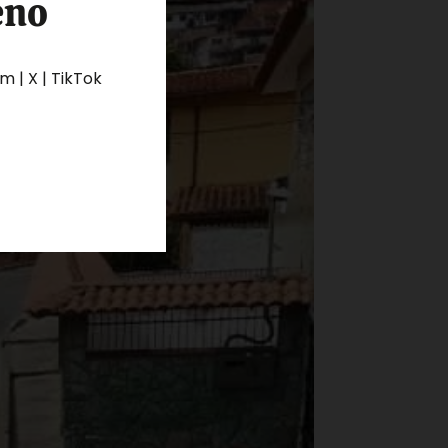
eno
 | X | TikTok