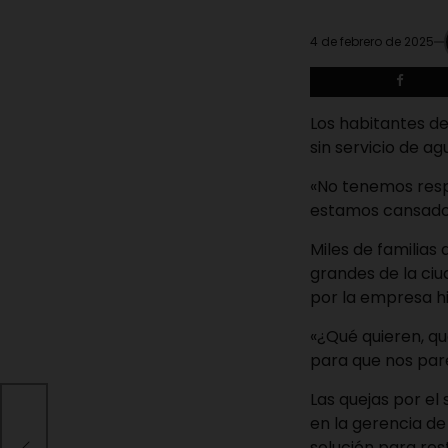
4 de febrero de 2025
Los habitantes de
sin servicio de ag
«No tenemos resp
estamos cansados 
Miles de familias
grandes de la ciu
por la empresa hi
«¿Qué quieren, q
para que nos pare
Las quejas por el
al
en la gerencia de
 los
solución para res