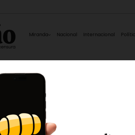
Miranda
Nacional
Internacional
Políti
de Caracas
Elías Sayegh, Darwin González,
11 minutos ago