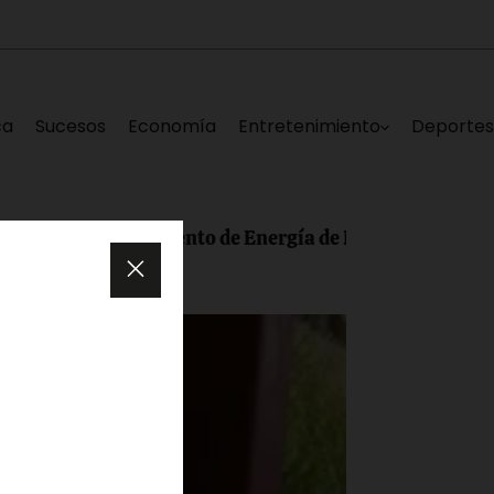
ca
Sucesos
Economía
Entretenimiento
Deporte
rtamento de Energía de EE.UU evaluaron la represa del 