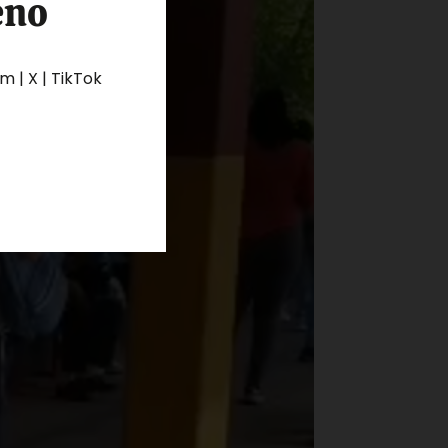
eno
 | X | TikTok