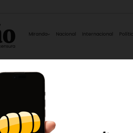
Miranda
Nacional
Internacional
Políti
aron como una criminal”
Expertos del Depa
48 minutos ago