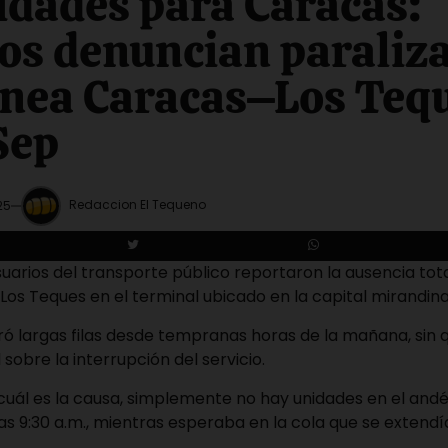
idades para Caracas:
os denuncian paraliz
línea Caracas–Los Teq
Sep
Redaccion El Tequeno
25
suarios del transporte público reportaron la ausencia tot
Los Teques en el terminal ubicado en la capital mirandin
ró largas filas desde tempranas horas de la mañana, sin 
l sobre la interrupción del servicio.
ál es la causa, simplemente no hay unidades en el andé
as 9:30 a.m., mientras esperaba en la cola que se extendí