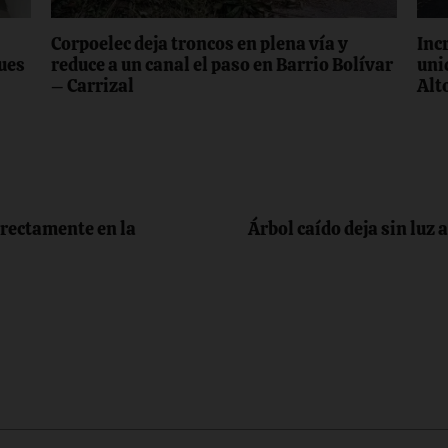
Corpoelec deja troncos en plena vía y
Inc
ques
reduce a un canal el paso en Barrio Bolívar
uni
– Carrizal
Alt
irectamente en la
Árbol caído deja sin luz 