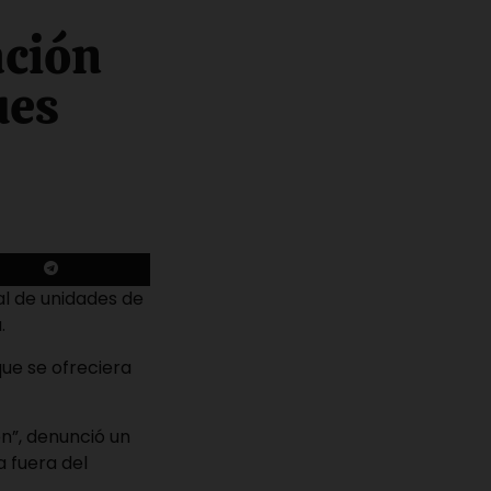
ación
ues
al de unidades de
a.
que se ofreciera
n”, denunció un
a fuera del