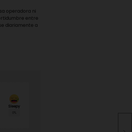
sa operadora ni
certidumbre entre
se diariamente a
Sleepy
0%
Árbo
vec