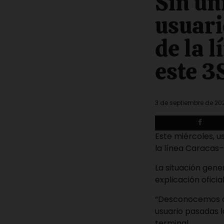
Sin un
time
usuari
de la 
este 3
3 de septiembre de 20
Este miércoles, u
la línea Caracas–
La situación gene
explicación oficia
“Desconocemos cu
usuario pasadas l
terminal.