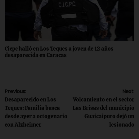
Cicpc halló en Los Teques a joven de 12 años
desaparecida en Caracas
Navegación
Previous:
Next:
Desaparecido en Los
Volcamiento en el sector
de
Teques: Familia busca
Las Brisas del municipio
desde ayer a octogenario
Guaicaipuro dejó un
entradas
con Alzheimer
lesionado