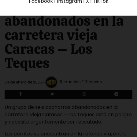
Facebook | Instagram | X | TikTok
cachorros
abandonados en la
carretera vieja
Caracas – Los
Teques
Redaccion El Tequeno
24 de enero de 2025
Un grupo de seis cachorros abandonados en la
carretera Vieja Caracas – Los Teques está en peligro
y necesita urgentemente ser rescatado.
Los perritos se encuentran en la referida vía, entre