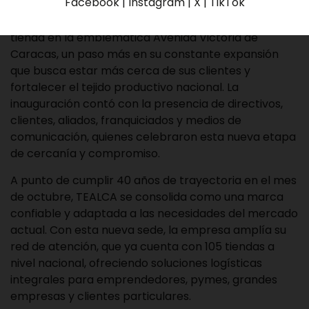
Facebook | Instagram | X | TikTok
TEALCA, la empresa líder en envíos nacionales e
internacionales, celebra la apertura de su nueva
tienda en la emblemática Avenida Victoria de
Caracas, un paso más en su constante expansión
que busca estar más cerca de sus clientes y
fortalecer el tejido productivo nacional. La
inauguración contó con la presencia de directivos,
clientes, aliados, franquiciados y medios de
comunicación, quienes celebraron esta nueva etapa
de cercanía y compromiso.
A punto de cumplir 40 años de trayectoria en el mes
de octubre, TEALCA se consolida como una marca
confiable y adaptada a las necesidades del mercado
actual. Con esta nueva sede, la empresa amplía su
red de atención, que ya cuenta con 105 tiendas a
nivel nacional, ofreciendo soluciones logísticas
integrales para emprendedores, pymes, grandes
empresas y clientes particulares.