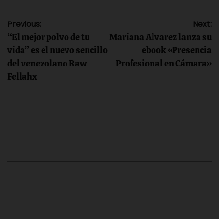
Navegación
Previous:
Next:
“El mejor polvo de tu
Mariana Alvarez lanza su
de
vida” es el nuevo sencillo
ebook «Presencia
del venezolano Raw
Profesional en Cámara»
entradas
Fellahx