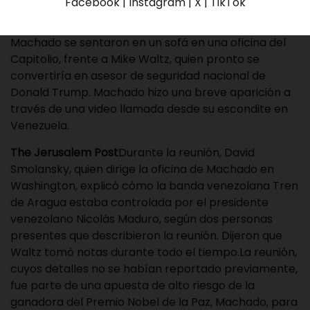
Facebook | Instagram | X | TikTok
El 6 de enero de 2025, cuatro miembros del equipo
de la líder de la oposición venezolana María Corina
Machado se sentaron en un sofá en una oficina del
Capitolio, frente a Mike Waltz, quien pronto se
convertiría en asesor de seguridad nacional de
Donald Trump. Machado hizo una breve aparición a
través de una video llamada desde su escondite en
Venezuela.
The Jerusalem Post
Durante la reunión, David
Smolansky, quien dirige la oficina de Machado en
Washington, explicó cómo la banda venezolana Tren
de Aragua estaba controlada por el presidente
venezolano Nicolás Maduro, según dos personas
presentes que describieron la reunión. Dijeron que
Waltz tomó notas durante todo el tiempo.La reunión,
cuyos detalles no se habían reportado previamente,
fue parte de una apuesta de alto riesgo de la
ganadora del Premio Nobel de la Paz, Machado, para