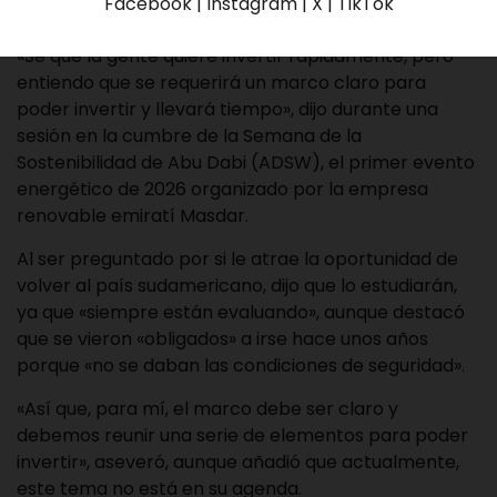
Facebook | Instagram | X | TikTok
«marco claro para poder invertir».
«Sé que la gente quiere invertir rápidamente, pero
entiendo que se requerirá un marco claro para
poder invertir y llevará tiempo», dijo durante una
sesión en la cumbre de la Semana de la
Sostenibilidad de Abu Dabi (ADSW), el primer evento
energético de 2026 organizado por la empresa
renovable emiratí Masdar.
Al ser preguntado por si le atrae la oportunidad de
volver al país sudamericano, dijo que lo estudiarán,
ya que «siempre están evaluando», aunque destacó
que se vieron «obligados» a irse hace unos años
porque «no se daban las condiciones de seguridad».
«Así que, para mí, el marco debe ser claro y
debemos reunir una serie de elementos para poder
invertir», aseveró, aunque añadió que actualmente,
este tema no está en su agenda.