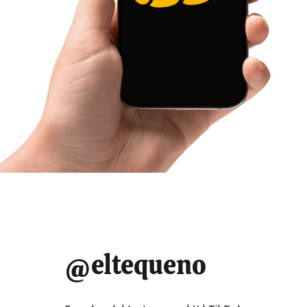
TotalEnergies
time
evalúa volver a
Venezuela, pero
antes reclama un
«marco claro» para
invertir
Redaccion El Tequeno
13 de enero de 2026
El director ejecutivo del gigante petrolero francés
@eltequeno
TotalEnergies, Patrick Pouyanné, afirmó este martes
desde Abu Dabi que está «evaluando» opciones para
regresar a Venezuela, aunque se necesita antes un