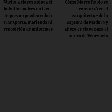
Vuelta a clases golpea el
Cómo Marco Rubio se
de
bolsillo: padres en Los
convirtió en el
Teques no pueden cubrir
«arquitecto» de la
entradas
transporte, merienda ni
captura de Maduro y
reposición de uniformes
ahora es clave para el
futuro de Venezuela