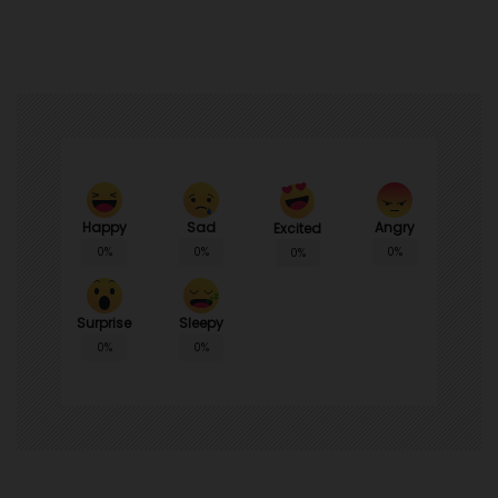
Happy
Sad
Angry
Excited
0%
0%
0%
0%
Surprise
Sleepy
0%
0%