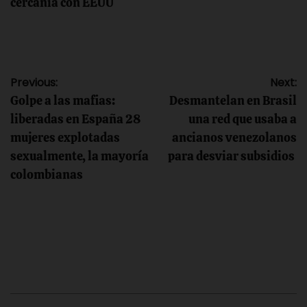
cercanía con EEUU
Navegación
Previous:
Next:
Golpe a las mafias:
Desmantelan en Brasil
de
liberadas en España 28
una red que usaba a
mujeres explotadas
ancianos venezolanos
entradas
sexualmente, la mayoría
para desviar subsidios
colombianas