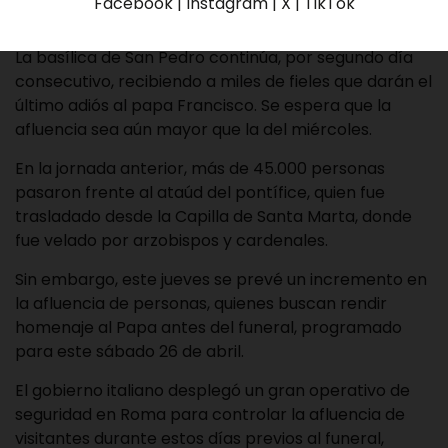
Facebook | Instagram | X | TikTok
La basílica de San Pedro continúa, por segundo día
consecutivo, recibiendo a miles de fieles que darán el
último adiós al papa Francisco. Se espera que la
afluencia sea aún mayor que la del miércoles.
En la jornada anterior, más de 45.000 personas
pasaron frente al ataúd del pontífice, quien fue
trasladado desde la Capilla de Santa Marta, donde
fue velado por arzobispos y cardenales.
Sin embargo, este jueves se prevé un incremento en
la afluencia de personas, quienes buscan rendir
homenaje al Papa antes del funeral, programado
para este sábado 26 de abril.
El gobierno italiano desplegó un gran operativo de
seguridad en Roma para controlar la afluencia de
visitantes durante estos días previos al funeral,