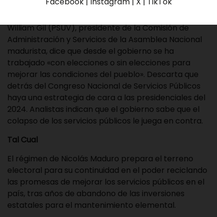
Facebook | Instagram | X | TikTok
William Gil (PSUV), presidente de la Comisión de
Administración y Servicios de la Asamblea Nacional
madurista, dice que desde el gobierno se ha
trabajado «con elecciones o sin elecciones para
mejorar las condiciones del pueblo». Descarta que
detrás del Congreso Nacional de Servicios Públicos
haya una estrategia de cara a las presidenciales del
2024. Analistas indican que el gobierno sabe que el
colapso de los servicios públicos le juega en contra.
Tal Cual
El régimen de Nicolás Maduro prepara el terreno
electoral para su continuidad en el poder reciclando
las promesas de mejorar los servicios públicos en el
país, tras años de abandono de las inversiones
estatales para el mantenimiento elemental.