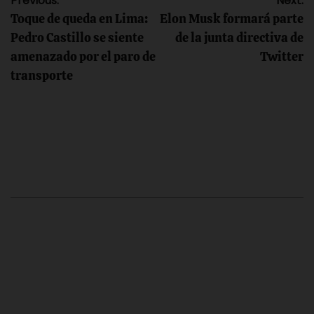
Navegación
Previous:
Next:
Toque de queda en Lima:
Elon Musk formará parte
de
Pedro Castillo se siente
de la junta directiva de
amenazado por el paro de
Twitter
entradas
transporte