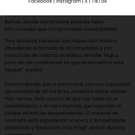
El ingeniero de infraestructura de la Alcaldía de
Facebook | Instagram | X | TikTok
Carrizal, Víctor Zamora, inspeccionó este jueves el
tanque de agua ubicado en la comunidad Simón
Bolívar, donde alertó sobre posibles fallas
estructurales que comprometen su estabilidad.
“Hoy estamos haciendo una inspección técnica,
atendiendo el llamado de la comunidad, y por
instrucción de nuestra alcaldesa Jennifer Mujica
para ver las condiciones en que se encuentra este
tanque”, explicó.
Zamora detalló que la estructura, con una capacidad
aproximada de 45 mil litros, presenta daños visibles.
“Nos hemos dado cuenta de que hay fallas en el
revestimiento, y en las columnas que soportan el
tanque se han ido desprendiendo. El material de
concreto está exponiendo el acero a la intemperie,
dañándolo y haciéndolo más frágil”, señaló durante
el recorrido.