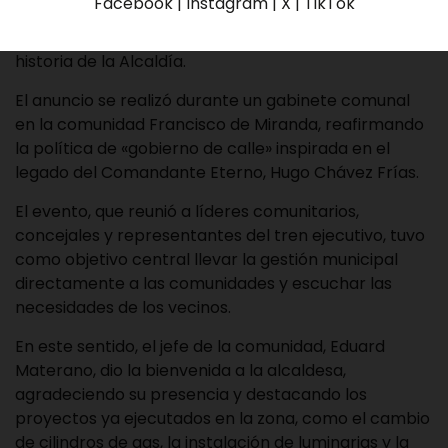
Facebook | Instagram | X | TikTok
anunció la creación de una partida presupuestaria
exclusiva para el Poder Popular, la primera en la
historia de la Alcaldía.
El anuncio se realizó durante un gabinete comunal
en la comunidad Francisco de Miranda, reafirmando
la política de «gobierno de calle» inspirada en el
legado del Comandante Eterno, Hugo Chávez Frías.
El evento, que reunió a líderes comunitarios,
concejales y representantes del tren ejecutivo, tuvo
como objetivo central llevar la gestión municipal
directamente a las comunidades y escuchar las
necesidades de los vecinos.
En este sentido, el jefe de la comunidad, Eduard
Materano, dio la bienvenida a la alcaldesa,
agradeciendo su presencia y destacando los
proyectos ya ejecutados en la zona, como el cambio
de cilindros de gas, la instalación de luminarias y la