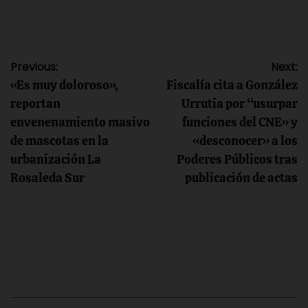
Navegación
Previous:
Next:
«Es muy doloroso»,
Fiscalía cita a González
de
reportan
Urrutia por “usurpar
envenenamiento masivo
funciones del CNE» y
entradas
de mascotas en la
«desconocer» a los
urbanización La
Poderes Públicos tras
Rosaleda Sur
publicación de actas