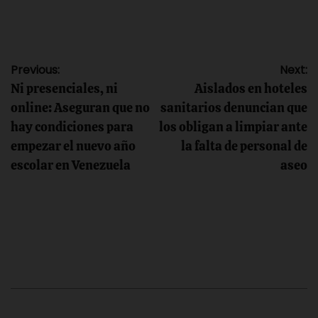
Navegación
Previous:
Next:
Ni presenciales, ni
Aislados en hoteles
de
online: Aseguran que no
sanitarios denuncian que
hay condiciones para
los obligan a limpiar ante
entradas
empezar el nuevo año
la falta de personal de
escolar en Venezuela
aseo