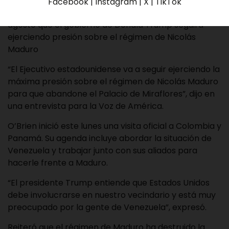
Robert O’Brien, asesor de Seguridad Nacional del
Facebook | Instagram | X | TikTok
gobierno de Estados Unidos, aseguró este lunes 17 de
agosto que el gobierno de Donald Trump seguirá
ejerciendo presión sobre el régimen de Nicolás
Maduro
“El Ejecutivo estadounidense va a seguir ejerciendo la
máxima presión sobre el régimen de Nicolás Maduro
para que abandone el Palacio de Miraflores”, dijo en
una entrevista para la
Voz de América
.
O’Brien inició este lunes una visita oficial a Colombia y
Panamá. Su agenda incluye abordar la situación de
Venezuela y trabajar junto con sus aliados para
hacerle frente a Maduro.
“El presidente Trump entiende que Estados Unidos
debe involucrarse en nuestro vecindario y está muy
preocupado por la gente de Venezuela”, expresó.
Reiteró que el régimen de Maduro ha destruido la