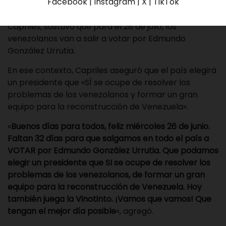
Facebook | Instagram | X | TikTok
El dirigente del partido Primero Justicia, Henrique
Capriles, sostuvo que para el 28 de julio, los
venezolanos van a salir a votar por Edmundo
González Urrutia.
En ese contexto, Capriles aseguró que el país elegirá
un presidente que «SÍ se ocupe de resolver los
problemas de los venezolanos y formar un gran
equipo para la reconstrucción de Venezuela».
«
Buenos días para todos, feliz miércoles 26 de junio.
Faltan 32 días para que salgamos en todo el país a
VOTAR por Edmundo González Urrutia. Que podamos
elegir un presidente que SI se ocupe de resolver los
problemas de los venezolanos, de formar un gran
equipo para la reconstrucción de Venezuela. Hoy
también juega la Vinotinto. ¡Vamos que vamos! Que
tengan el mejor día posible
«, agregó.