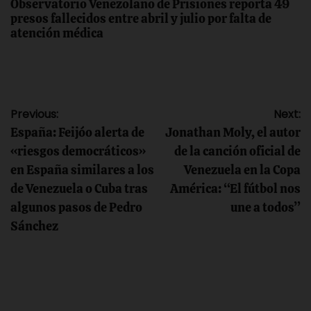
Observatorio Venezolano de Prisiones reporta 49
presos fallecidos entre abril y julio por falta de
atención médica
Navegación
Previous:
Next:
España: Feijóo alerta de
Jonathan Moly, el autor
de
«riesgos democráticos»
de la canción oficial de
en España similares a los
Venezuela en la Copa
entradas
de Venezuela o Cuba tras
América: “El fútbol nos
algunos pasos de Pedro
une a todos”
Sánchez