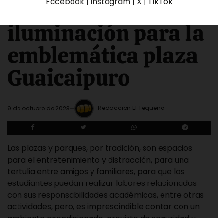
Facebook | Instagram | X | TikTok
claman por
iluminación para la
emblemática plaza
Guaicaipuro
Redaccion El Tequeno
9 de octubre de 2023
Las plazas y parques, por tradición, son espacios
para el entretenimiento y distracción, para una
tertulia entre amigos y familiares, para que los
estudiantes puedan realizar labores relacionadas
con sus responsabilidades académicas, entre otras
actividades, pero, es imprescindible contar con un