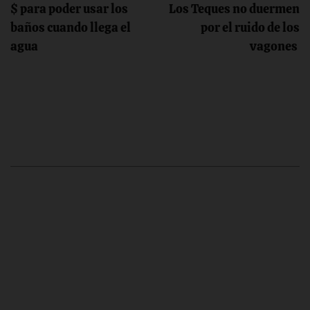
$ para poder usar los
Los Teques no duermen
entradas
baños cuando llega el
por el ruido de los
agua
vagones