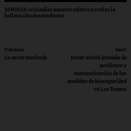
AFROCCS reivindica nuestra cultura y realza la
belleza afrodescendiente
Navegación
Previous:
Next:
La carne mechada
Desur activó jornada de
de
perifoneo y
concientización de las
entradas
medidas de bioseguridad
en Los Teques