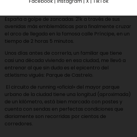
Facebook | Instagram | X | TikTok
conocer está hermosa ciudad situada en la
comunidad autónoma de Galicia, al noroeste de
España a golpe de zancadas. 21k a través de sus
avenidas más emblemáticas para finalmente cruzar
el arco de llegada en la famosa calle Príncipe, en un
tiempo de 2 horas 5 minutos.
Unos días antes de correrla, un familiar que tiene
casi una década viviendo en esa ciudad, me llevó a
entrenar al que sin duda es el epicentro del
atletismo vigués: Parque de Castrelo.
El circuito de running «oficial» del mayor parque
urbano de la ciudad tiene una longitud (aproximada)
de un kilómetro, está bien marcado con postes y
cuenta con sendas en perfectas condiciones que
diariamente son recorridas por cientos de
corredores.