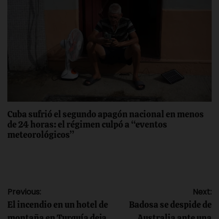
Cuba sufrió el segundo apagón nacional en menos
de 24 horas: el régimen culpó a “eventos
meteorológicos”
Navegación
Previous:
Next:
El incendio en un hotel de
Badosa se despide de
de
montaña en Turquía deja
Australia ante una