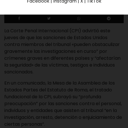
Facebook | Instagram | X | TikTok
Redaccion El Tequeno
23 de enero de 2025
La Corte Penal Internacional (CPI) advirtió este
jueves de que las sanciones de Estados Unidos
contra miembros del tribunal «pueden obstaculizar
gravemente las investigaciones en curso” por
crímenes graves en diferentes países y “afectarían
la seguridad» de las víctimas, testigos e individuos
sancionados.
En un comunicado, la Mesa de la Asamblea de los
Estados Partes del Estatuto de Roma, el tratado
fundacional de la CPI, subrayó su “profunda
preocupación” por las sanciones contra el personal,
individuos y entidades que asisten al tribunal “en la
investigación, arresto, detención o enjuiciamiento de
ciertas personas”.