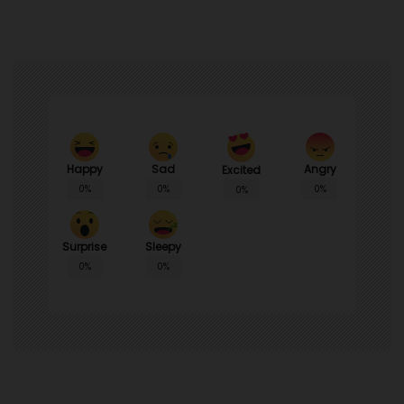
Happy
Sad
Angry
Excited
0%
0%
0%
0%
Surprise
Sleepy
0%
0%