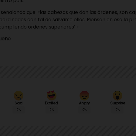
stro país.
ó señalando que: «las cabezas que dan las órdenes, son c
bordinados con tal de salvarse ellos. Piensen en eso la p
cumpliendo órdenes superiores’ «.
queño
Sad
Angry
Surprise
Excited
0%
0%
0%
0%