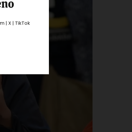
eno
 | X | TikTok