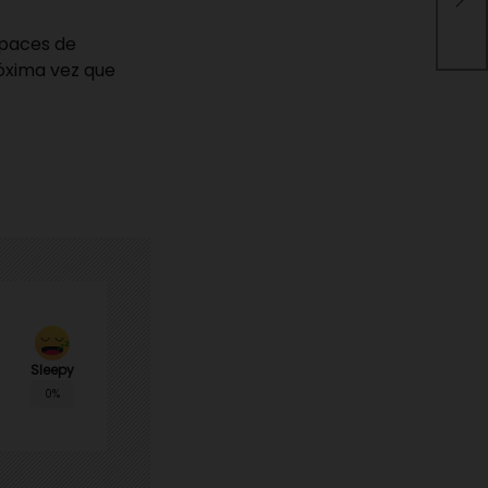
Mon
apaces de
róxima vez que
Sleepy
0%