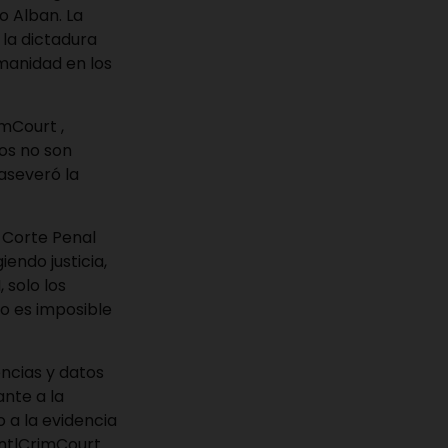
o Alban. La
la dictadura
umanidad en los
imCourt ,
tos no son
 aseveró la
a Corte Penal
endo justicia,
 solo los
o es imposible
ncias y datos
nte a la
o a la evidencia
IntlCrimCourt