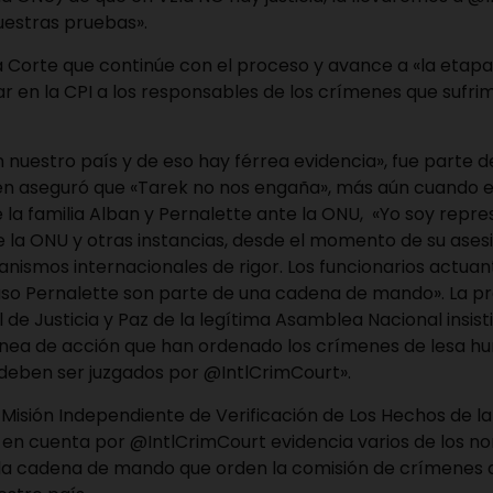
uestras pruebas».
 la Corte que continúe con el proceso y avance a «la etap
iar en la CPI a los responsables de los crímenes que sufri
en nuestro país y de eso hay férrea evidencia», fue parte
en aseguró que «Tarek no nos engaña», más aún cuando ell
la familia Alban y Pernalette ante la ONU, «Yo soy repre
e la ONU y otras instancias, desde el momento de su ases
anismos internacionales de rigor. Los funcionarios actuan
aso Pernalette son parte de una cadena de mando». La pr
 de Justicia y Paz de la legítima Asamblea Nacional insist
ínea de acción que han ordenado los crímenes de lesa h
 deben ser juzgados por @IntlCrimCourt».
a Misión Independiente de Verificación de Los Hechos de la
en cuenta por @IntlCrimCourt evidencia varios de los n
la cadena de mando que orden la comisión de crímenes 