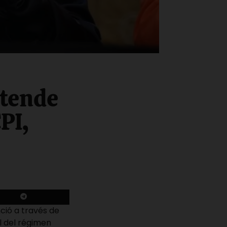
etende
PI,
ció a través de
al del régimen