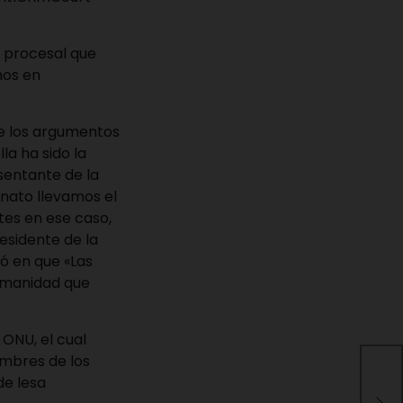
a procesal que
mos en
 de los argumentos
a ha sido la
sentante de la
inato llevamos el
tes en ese caso,
esidente de la
ió en que «Las
umanidad que
 ONU, el cual
ombres de los
Alc
de lesa
reh