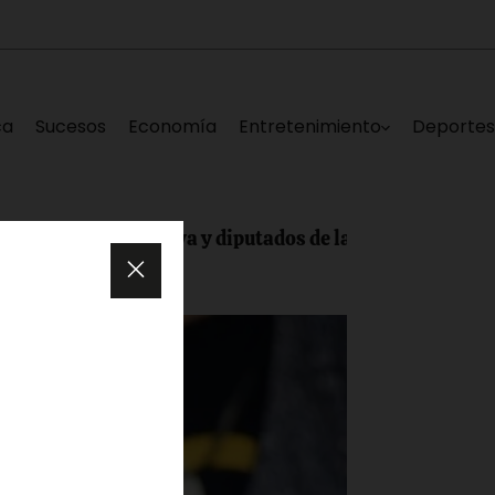
ca
Sucesos
Economía
Entretenimiento
Deporte
z, Edgar Laya y diputados de la AN lanzan «Repensando