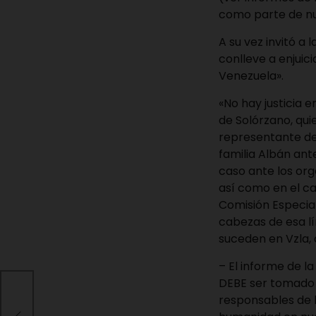
como parte de n
A su vez invitó a
conlleve a enjuic
Venezuela».
«No hay justicia 
de Solórzano, qui
representante de 
familia Albán ant
caso ante los org
así como en el c
Comisión Especial
cabezas de esa l
suceden en Vzla,
– El informe de l
DEBE ser tomado 
responsables de 
sde