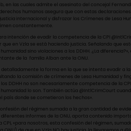
b, en las cuales admite el asesinato del concejal Fernand
 derechos humanos asegura que con estas declaraciones 
 justicia internacional y disfrazar los Crímenes de Lesa H
égimen constantemente.
lara intención de evadir la competencia de la CPI @IntlCr
 que en Vzla se está haciendo justicia. Señalando que es
humanidad sino violaciones a los DDHH. ¿La diferencia?»,
tante de la familia Alban ante la ONU.
 detalladamente la forma en la que se intenta evadir a l
ultando la comisión de crímenes de Lesa Humanidad y fingi
a los DDHH no son necesariamente competencia de la CPI,
 humanidad lo son. También actúa @IntlCrimCourt cuand
 el país donde se cometieron los hechos».
confesión del régimen sumada a la gran cantidad de evide
 diferentes informes de la ONU, aporta contenido importa
la CPI, «para nosotros, esta confesión del régimen, sumad
la ONU) de que en Vzla NO hay justicia, la llevaremos a @