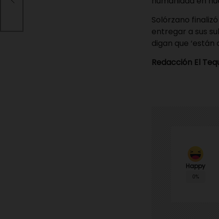
humanidad en nue
Solórzano finaliz
entregar a sus su
digan que ‘están 
Redacción El Te
Happy
0%