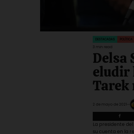
DESTACADAS
POLÍTICA
POSTED
IN
3 min read
Estimated
Delsa 
read
time
eludir
Tarek 
2 de mayo de 2021
La presidente del
su cuenta en la re