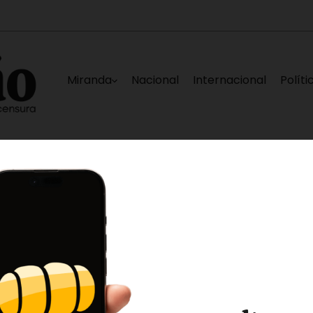
Miranda
Nacional
Internacional
Políti
liá de Caracas
Elías Sayegh, Darwin Gonzále
7 horas ago