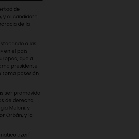
bertad de
, y el candidato
cracia de la
estacando a las
» en el país
uropeo, que a
como presidente
ue toma posesión
as ser promovida
zas de derecha
gia Meloni, y
or Orbán, y la
imático azerí