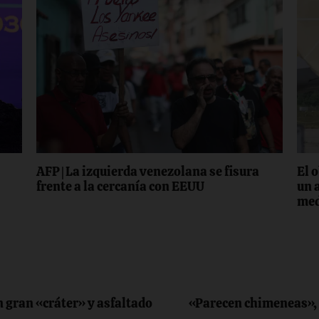
AFP | La izquierda venezolana se fisura
El 
n
frente a la cercanía con EEUU
un 
med
n gran «cráter» y asfaltado
«Parecen chimeneas»,