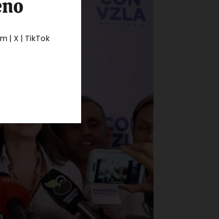
eno
 | X | TikTok