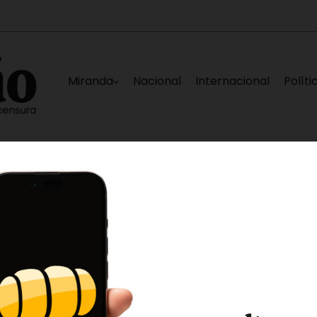
Miranda
Nacional
Internacional
Políti
e Caracas
Elías Sayegh, Darwin González, Edg
4 horas ago