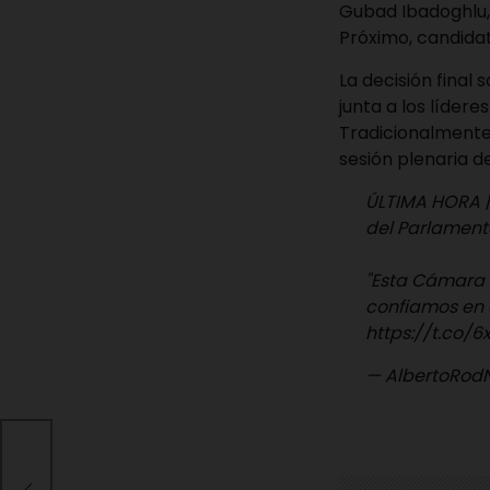
Gubad Ibadoghlu, 
Próximo, candidat
La decisión final
junta a los lídere
Tradicionalmente
sesión plenaria d
ÚLTIMA HORA |
del Parlament
"Esta Cámara e
confiamos en 
https://t.co/
— AlbertoRod