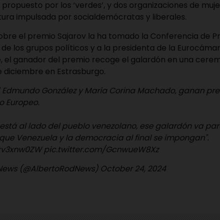
propuesto por los ‘verdes’, y dos organizaciones de muj
ura impulsada por socialdemócratas y liberales.
 sobre el premio Sajarov la ha tomado la Conferencia de P
s de los grupos políticos y a la presidenta de la Eurocámar
, el ganador del premio recoge el galardón en una cerem
e diciembre en Estrasburgo.
 Edmundo González y Maria Corina Machado, ganan pre
o Europeo.
stá al lado del pueblo venezolano, ese galardón va para
que Venezuela y la democracia al final se impongan".
6xv3xnw0ZW
pic.twitter.com/GcnwueW8Xz
News (@AlbertoRodNews)
October 24, 2024