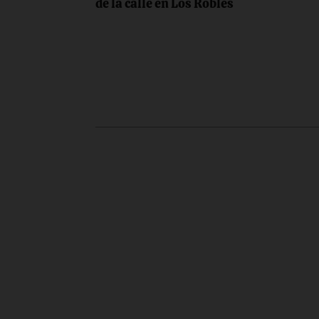
de
de la calle en Los Robles
entradas