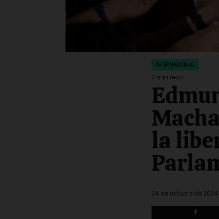
INTERNACIONAL
POSTED
IN
2 min read
Estimated
Edmun
read
time
Machad
la lib
Parla
24 de octubre de 2024