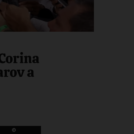
Corina
arov a