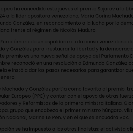
opeo ha concedido este jueves el premio Sajarov a la Li
4 a la líder opositora venezolana, María Corina Machado
mundo González, en reconocimiento a la lucha por la demo
lana frente al régimen de Nicolás Maduro.
a Eurocámara da un espaldarazo a la causa venezolana d
o y González para «restaurar la libertad y la democracia
te premio es una nueva señal de apoyo del Parlamento E
embre reconoció en una resolución a Edmundo González 
la e instó a dar los pasos necesarios para garantizar q
 enero.
e Machado y González partía como favorita al premio, tr
pular Europeo (PPE) y contar con el apoyo de otras fuer
dores y Reformistas de la primera ministra italiana, Gior
opa, grupo que encabeza el primer ministro húngaro, Vikt
ón Nacional, Marine Le Pen, y en el que se encuadra Vox.
ción se ha impuesto a los otros finalistas: el activista cl