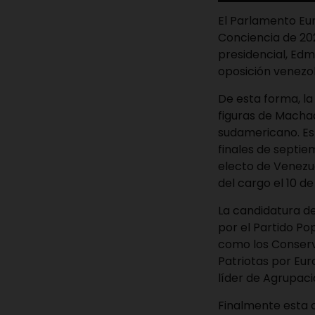
El Parlamento Eur
Conciencia de 202
presidencial, Ed
oposición venezo
De esta forma, l
figuras de Machad
sudamericano. Es
finales de septi
electo de Venezue
del cargo el 10 de
La candidatura d
por el Partido Po
como los Conserva
Patriotas por Eur
líder de Agrupaci
Finalmente esta op