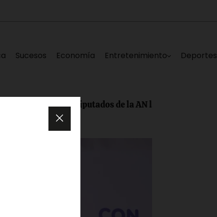
ca
Sucesos
Economía
Entretenimiento
Deporte
ar Laya y diputados de la AN lanzan «Repensando a Ve