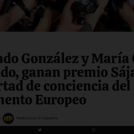
do González y María 
o, ganan premio Sáj
ertad de conciencia del
mento Europeo
Redaccion El Tequeno