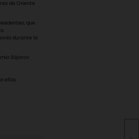
eres de Oriente
residentes, que
a.
onia durante la
mio Sájarov
 ellos,
«Pa
den