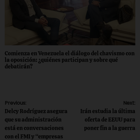
Comienza en Venezuela el diálogo del chavismo con
la oposición: ¿quiénes participan y sobre qué
debatirán?
Navegación
Previous:
Next:
Delcy Rodríguez asegura
Irán estudia la última
de
que su administración
oferta de EEUU para
está en conversaciones
poner fin a la guerra
entradas
con el FMI y “empresas