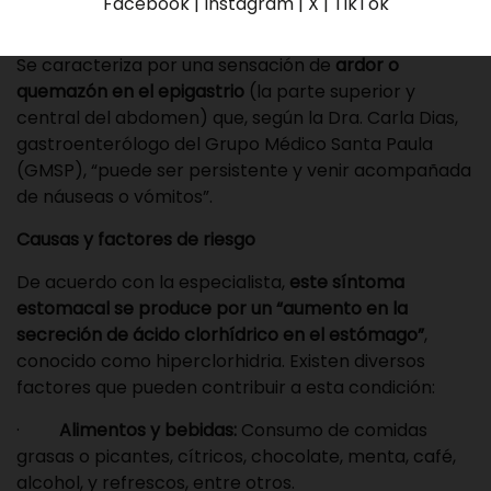
Facebook | Instagram | X | TikTok
padecimientos más graves.
Se caracteriza por una sensación de
ardor o
quemazón en el epigastrio
(la parte superior y
central del abdomen) que, según la Dra. Carla Dias,
gastroenterólogo del
Grupo Médico Santa Paula
(GMSP)
, “puede ser persistente y venir acompañada
de náuseas o vómitos”.
Causas y factores de riesgo
De acuerdo con la especialista,
este síntoma
estomacal se produce por un “aumento en la
secreción de ácido clorhídrico en el estómago”
,
conocido como hiperclorhidria. Existen diversos
factores que pueden contribuir a esta condición:
·
Alimentos y bebidas:
Consumo de comidas
grasas o picantes, cítricos, chocolate, menta, café,
alcohol, y refrescos, entre otros.