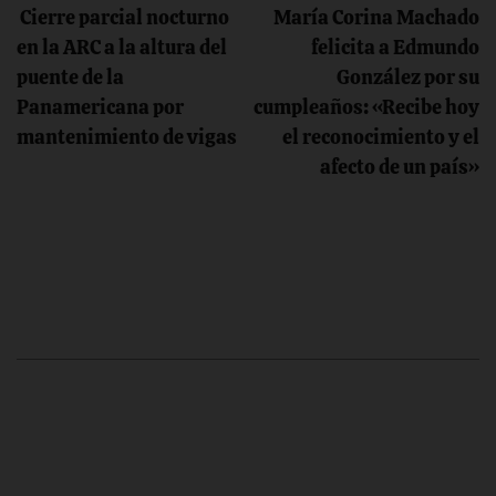
Cierre parcial nocturno
María Corina Machado
de
en la ARC a la altura del
felicita a Edmundo
puente de la
González por su
entradas
Panamericana por
cumpleaños: «Recibe hoy
mantenimiento de vigas
el reconocimiento y el
afecto de un país»