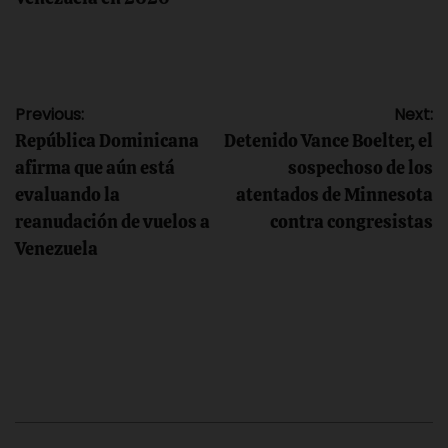
Navegación
Previous:
Next:
República Dominicana
Detenido Vance Boelter, el
de
afirma que aún está
sospechoso de los
evaluando la
atentados de Minnesota
entradas
reanudación de vuelos a
contra congresistas
Venezuela