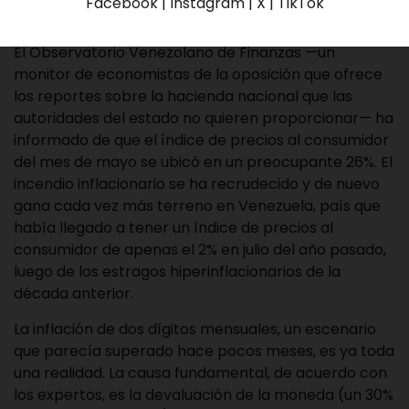
Facebook | Instagram | X | TikTok
El Observatorio Venezolano de Finanzas —un
monitor de economistas de la oposición que ofrece
los reportes sobre la hacienda nacional que las
autoridades del estado no quieren proporcionar— ha
informado de que el índice de precios al consumidor
del mes de mayo se ubicó en un preocupante 26%. El
incendio inflacionario se ha recrudecido y de nuevo
gana cada vez más terreno en Venezuela, país que
había llegado a tener un índice de precios al
consumidor de apenas el 2% en julio del año pasado,
luego de los estragos hiperinflacionarios de la
década anterior.
La inflación de dos dígitos mensuales, un escenario
que parecía superado hace pocos meses, es ya toda
una realidad. La causa fundamental, de acuerdo con
los expertos, es la devaluación de la moneda (un 30%