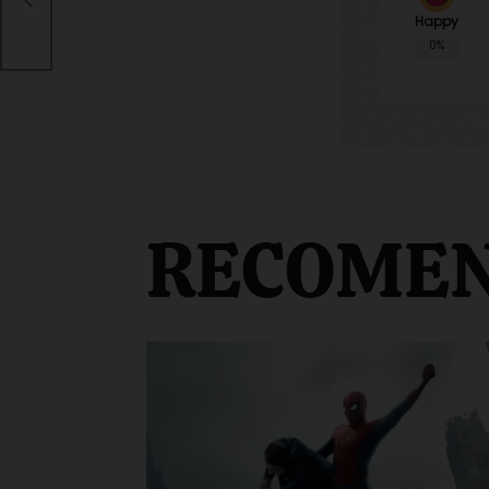
el
Happy
0%
RECOME