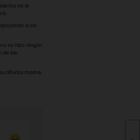
identa no le
có.
 apoyando a los
ro no hizo ningún
 de las
su difunta madre,
El 
reu