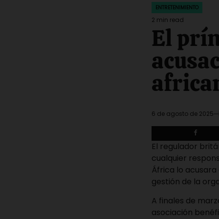
ENTRETENIMIENTO
POSTED
IN
2 min read
Estimated
El prí
read
time
acusac
africa
6 de agosto de 2025
El regulador brit
cualquier respons
África lo acusara
gestión de la org
A finales de marzo
asociación benéfi