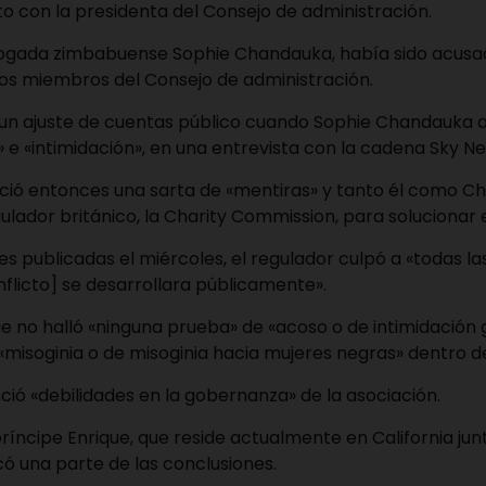
cto con la presidenta del Consejo de administración.
abogada zimbabuense Sophie Chandauka, había sido acus
os miembros del Consejo de administración.
n un ajuste de cuentas público cuando Sophie Chandauka 
 e «intimidación», en una entrevista con la cadena Sky N
nció entonces una sarta de «mentiras» y tanto él como 
gulador británico, la Charity Commission, para solucionar e
es publicadas el miércoles, el regulador culpó a «todas l
nflicto] se desarrollara públicamente».
ue no halló «ninguna prueba» de «acoso o de intimidación
 «misoginia o de misoginia hacia mujeres negras» dentro d
ió «debilidades en la gobernanza» de la asociación.
ríncipe Enrique, que reside actualmente en California jun
ticó una parte de las conclusiones.