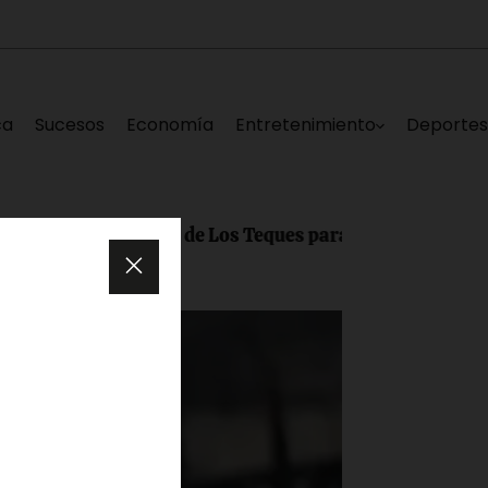
ca
Sucesos
Economía
Entretenimiento
Deporte
dríguez López de Los Teques para más de 1.100 estudian