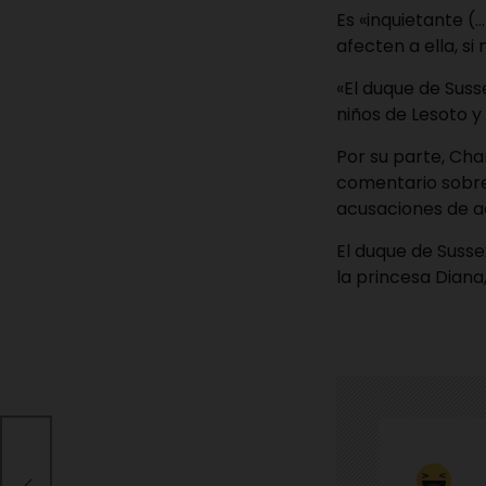
Es «inquietante (
afecten a ella, s
«El duque de Sus
niños de Lesoto y
Por su parte, Cha
comentario sobre 
acusaciones de ac
El duque de Susse
la princesa Diana
s
ela,