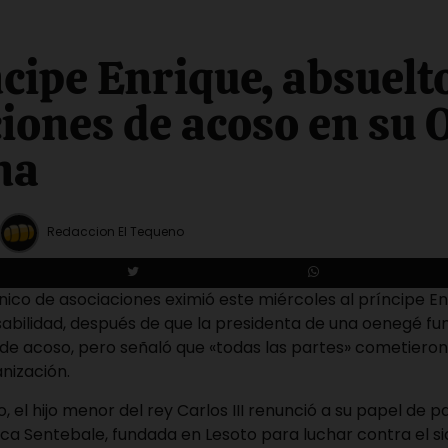
ncipe Enrique, absuelt
iones de acoso en su
na
Redaccion El Tequeno
ánico de asociaciones eximió este miércoles al príncipe E
abilidad, después de que la presidenta de una oenegé fu
 de acoso, pero señaló que «todas las partes» cometieron
anización.
, el hijo menor del rey Carlos III renunció a su papel de p
ca Sentebale, fundada en Lesoto para luchar contra el sid