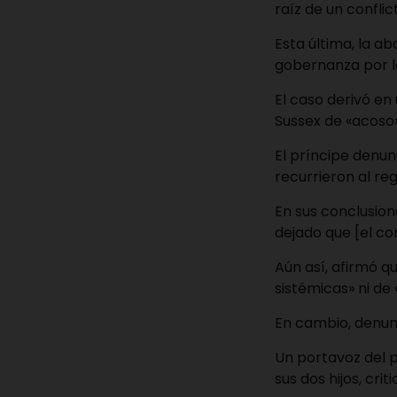
raíz de un confli
Esta última, la 
gobernanza por l
El caso derivó e
Sussex de «acoso»
El príncipe denu
recurrieron al re
En sus conclusion
dejado que [el co
Aún así, afirmó q
sistémicas» ni de
En cambio, denunc
Un portavoz del p
sus dos hijos, cri