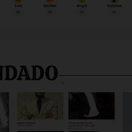
Sad
Angry
Surprise
Excited
0%
0%
0%
0%
NDADO