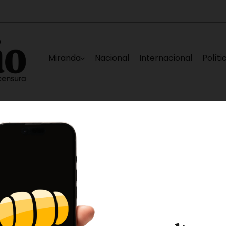
Miranda
Nacional
Internacional
Políti
adera
Rehabilitan UEE Anita Espinal y UEE Ro
1 hora ago