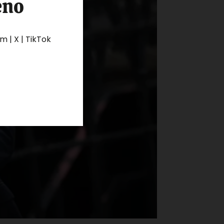
eno
 | X | TikTok