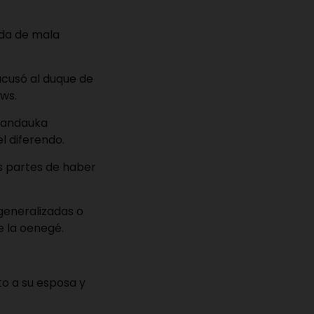
ada de mala
acusó al duque de
ews.
Chandauka
l diferendo.
as partes de haber
 generalizadas o
e la oenegé.
to a su esposa y