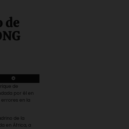
o de
 ONG
nrique de
ndada por él en
 errores en la
adrino de la
a en África, a