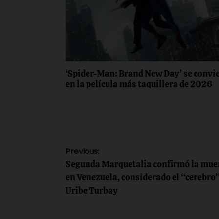
‘Spider-Man: Brand New Day’ se convi
en la película más taquillera de 2026
Navegación
Previous:
Segunda Marquetalia confirmó la muer
de
en Venezuela, considerado el “cerebro”
Uribe Turbay
entradas