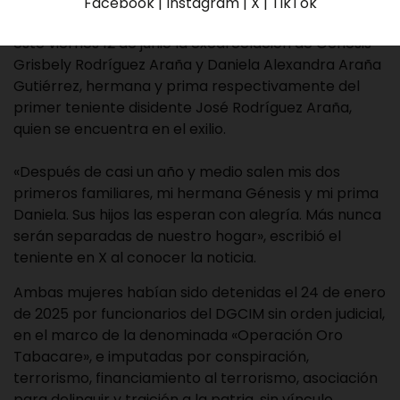
Facebook | Instagram | X | TikTok
El director del Foro Penal, Alfredo Romero, confirmó
este viernes 12 de junio la excarcelación de Génesis
Grisbely Rodríguez Araña y Daniela Alexandra Araña
Gutiérrez, hermana y prima respectivamente del
primer teniente disidente José Rodríguez Araña,
quien se encuentra en el exilio.
«Después de casi un año y medio salen mis dos
primeros familiares, mi hermana Génesis y mi prima
Daniela. Sus hijos las esperan con alegría. Más nunca
serán separadas de nuestro hogar», escribió el
teniente en X al conocer la noticia.
Ambas mujeres habían sido detenidas el 24 de enero
de 2025 por funcionarios del DGCIM sin orden judicial,
en el marco de la denominada «Operación Oro
Tabacare», e imputadas por conspiración,
terrorismo, financiamiento al terrorismo, asociación
para delinquir y traición a la patria, sin vínculo