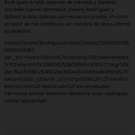
Rodríguez Araña: además de Génesis y Daniela,
también fueron detenidos Jhoany Rodríguez y
Gilbert Araña, quienes permanecen presos. «Pronto
el resto de mis familiares, en nombre de Dios», afirmó
el teniente.
https://x.com/RodriguezAranaJ/status/2065563528
086634508?
ref_src=twsrc%5Etfw%7Ctwcamp%5Etweetembed
%7Ctwterm%5E2065563528086634508%7Ctwgr%5E
2ec38e15958c25a8132ac3d2ea343b65adea86fd%7C
twcon%5Es1_c10&ref_url=https%3A%2F%2Fmonitor
eamos.com%2Fdestacado%2Fexcarceladas-
hermana-prima-teniente-disidente-jose-rodriguez-
arana-sippenhaft