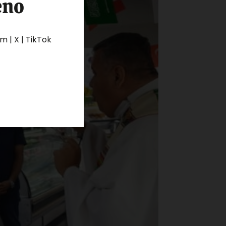
eno
 | X | TikTok