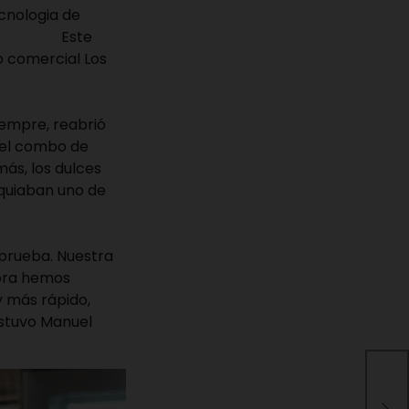
cnologia de
ctoria. Este
ro comercial Los
iempre, reabrió
 el combo de
más, los dulces
equiaban uno de
aprueba. Nuestra
hora hemos
y más rápido,
stuvo Manuel
Car
his
Con