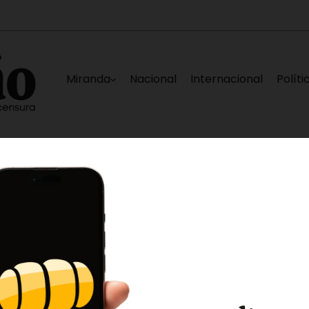
Miranda
Nacional
Internacional
Políti
e sábado
EE.UU. prepara paquete de segurida
9 horas ago