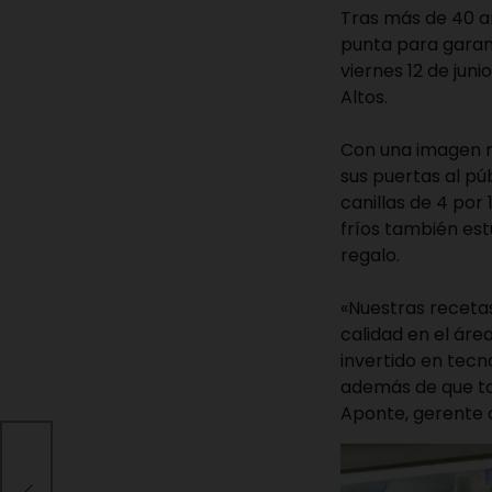
Tras más de 40 a
punta para gara
viernes 12 de jun
Altos.
Con una imagen r
sus puertas al p
canillas de 4 por
fríos también es
regalo.
«Nuestras recetas
calidad en el áre
invertido en tecn
además de que t
Aponte, gerente d