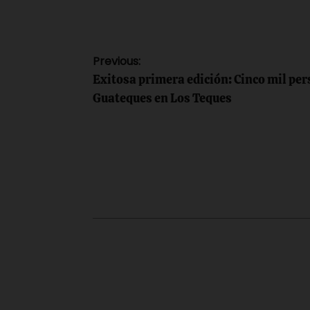
Navegación
Previous:
Exitosa primera edición: Cinco mil per
de
Guateques en Los Teques
entradas