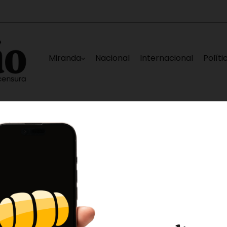
Miranda
Nacional
Internacional
Políti
Capturado en Los Teques sujeto solicitado por
 minutos ago