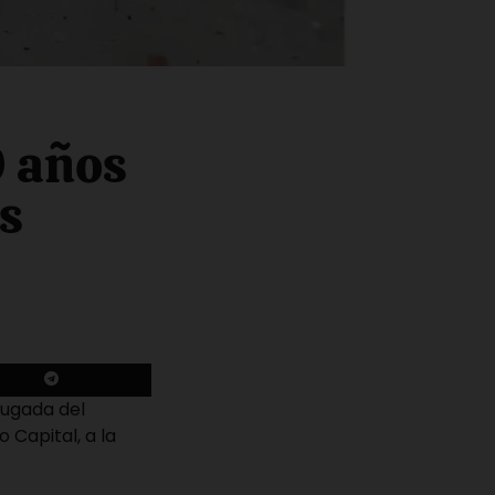
9 años
os
rugada del
 Capital, a la