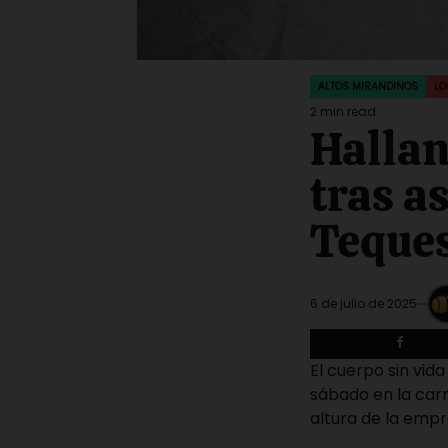
ALTOS MIRANDINOS
LO
POSTED
IN
2 min read
Estimated
Hallan
read
time
tras as
Teque
6 de julio de 2025
El cuerpo sin vid
sábado en la carre
altura de la empr