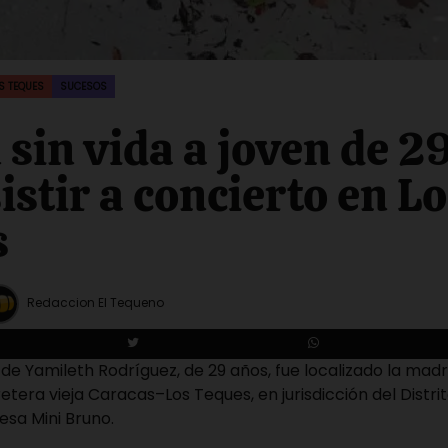
S TEQUES
SUCESOS
 sin vida a joven de 2
istir a concierto en L
s
Redaccion El Tequeno
a de Yamileth Rodríguez, de 29 años, fue localizado la mad
tera vieja Caracas–Los Teques, en jurisdicción del Distrito
esa Mini Bruno.