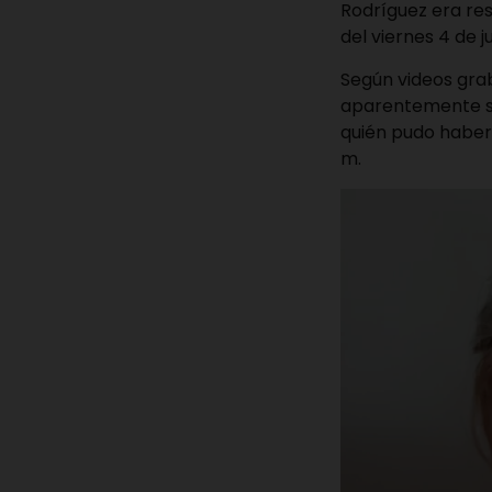
Rodríguez era resi
del viernes 4 de j
Según videos grab
aparentemente sol
quién pudo habers
m.