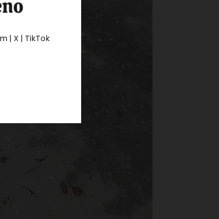
eno
 | X | TikTok