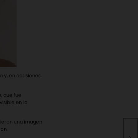
a y, en ocasiones,
, que fue
isible en la
ndieron una imagen
ron.
Ins
lib