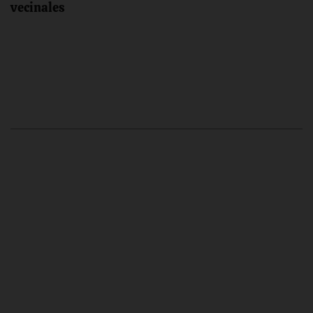
entradas
vecinales