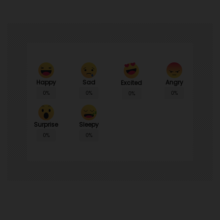
Happy
Sad
Angry
Excited
0%
0%
0%
0%
Surprise
Sleepy
0%
0%