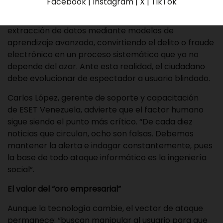
Facebook | Instagram | X | TikTok
convertirse en el nuevo motor de los ciberataques.
En la actualidad, los delincuentes agilizan la
extracción de datos mediante modelos de
aprendizaje avanzado, convirtiendo el delito o fraude
electrónico en un proceso sistemático que ya no
depende del azar. Ante esta realidad, el ciudadano
debe evolucionar de espectador a usuario blindado.
Carlos López, gerente de soporte y capacitación
de
ESET Venezuela
, advierte que el factor humano
sigue siendo el punto más crítico. “De cada diez
noticias que circulan, ocho son falsas. Debemos
mantener la alerta e indagar constantemente, pues
la base de todo ataque informático es la ingeniería
social”.
El valor del “oro empresarial”
Aunque la tecnología cambie, el vector de ataque
permanece: “buscan manipular al usuario para que