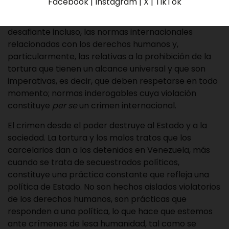
Facebook | Instagram | X | TikTok
Estamos ante una política criminal de un Estado
forajido que irrespeta abiertamente, en forma
desafiante incluso, las normas internacionales
relacionadas con los derechos humanos y,
particularmente, las relativas a la prohibición de la
tortura que tienen un alcance universal y que son
imperativas, es decir, que deben respetarse en todo
momento; normas inderogables cuya violación
constituye
per se
un crimen internacional.
El crimen desde el poder destruye al Estado y a la
sociedad. La tortura y los malos tratos que los
carcelarios dan a los detenidos en Venezuela, más
cuando se trata de secuestrados políticos,
constituye una práctica constante que refleja una
política de Estado. No son hechos aislados violatorios
de los derechos humanos, son prácticas que
responden a una política, lo que hace que estemos
ante crímenes de lesa humanidad, tal como se