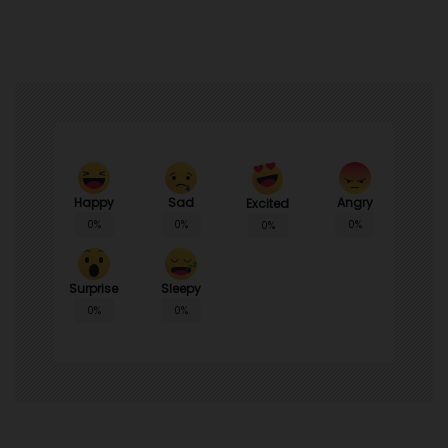
Happy
Sad
Angry
Excited
0%
0%
0%
0%
Surprise
Sleepy
0%
0%