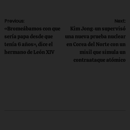
Navegación
Previous:
Next:
«Bromeábamos con que
Kim Jong-un supervisó
de
sería papa desde que
una nueva prueba nuclear
tenía 6 años», dice el
en Corea del Norte con un
entradas
hermano de León XIV
misil que simula un
contraataque atómico