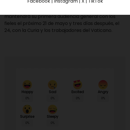
Facebook | Instagram | X | TikTok
Además, la Santa Sede indicó que el pontífice
mantendrá su primera audiencia general con los
fieles el próximo 21 de mayo y tres días después, el
24, con la Curia y los trabajadores del Vaticano.
Happy
Sad
Angry
Excited
0%
0%
0%
0%
Surprise
Sleepy
0%
0%