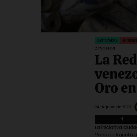
DESTACADAS
ENTRETEN
POSTED
IN
2 min read
Estimated
La Red
read
time
venezo
Oro en
24 de junio de 2026
La iniciativa ci
Venezuela junto a