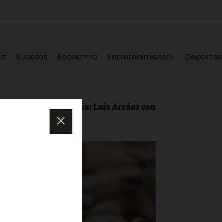
ca
Sucesos
Economía
Entretenimiento
Deporte
sistencia: Luis Arráez conectó dos hit e impulsó dos ca