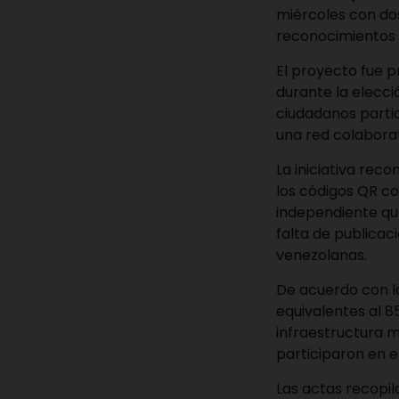
miércoles con dos
reconocimientos m
El proyecto fue 
durante la elecció
ciudadanos partic
una red colabora
La iniciativa rec
los códigos QR c
independiente que
falta de publicac
venezolanas.
De acuerdo con lo
equivalentes al 85
infraestructura m
participaron en e
Las actas recopil