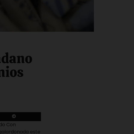
adano
mios
ndo Con
 galardonada este