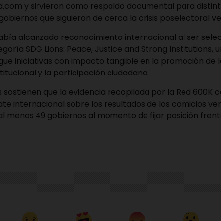
a.com y sirvieron como respaldo documental para distin
gobiernos que siguieron de cerca la crisis poselectoral v
bía alcanzado reconocimiento internacional al ser sel
tegoría SDG Lions: Peace, Justice and Strong Institutions, 
ngue iniciativas con impacto tangible en la promoción de la 
titucional y la participación ciudadana.
 sostienen que la evidencia recopilada por la Red 600K c
ate internacional sobre los resultados de los comicios ve
l menos 49 gobiernos al momento de fijar posición frente