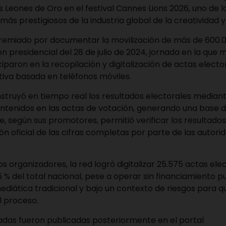
 Leones de Oro en el festival Cannes Lions 2026, uno de l
ás prestigiosos de la industria global de la creatividad 
premiado por documentar la movilización de más de 600.
n presidencial del 28 de julio de 2024, jornada en la que m
iparon en la recopilación y digitalización de actas electo
tiva basada en teléfonos móviles.
onstruyó en tiempo real los resultados electorales median
ontenidos en las actas de votación, generando una base 
, según sus promotores, permitió verificar los resultado
ión oficial de las cifras completas por parte de las autori
s organizadores, la red logró digitalizar 25.575 actas elec
 % del total nacional, pese a operar sin financiamiento pub
ediática tradicional y bajo un contexto de riesgos para q
l proceso.
adas fueron publicadas posteriormente en el portal