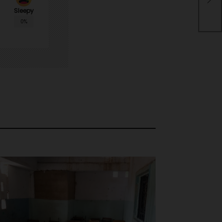
res
Sleepy
Col
0%