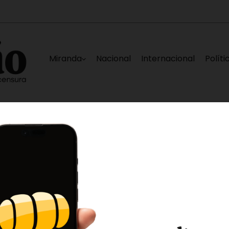
Miranda
Nacional
Internacional
Políti
l Victorino Santaella
Nuevo equipo, misma con
10 horas ago