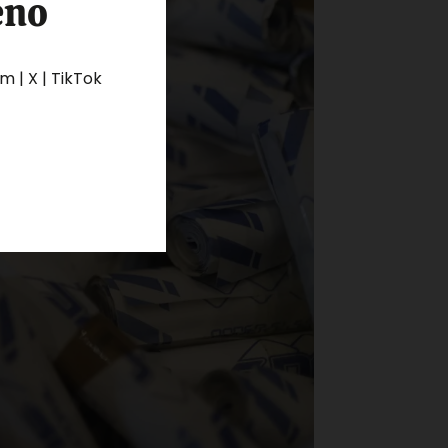
eno
 | X | TikTok