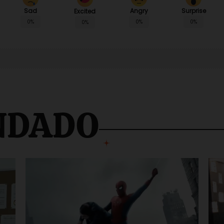
Sad
Angry
Surprise
Excited
0%
0%
0%
0%
NDADO