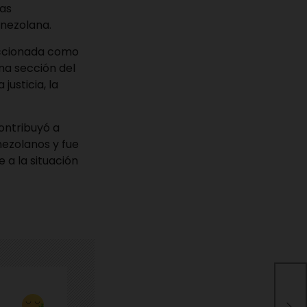
tas
enezolana.
eccionada como
una sección del
justicia, la
ontribuyó a
nezolanos y fue
 a la situación
Del
Abe
abo