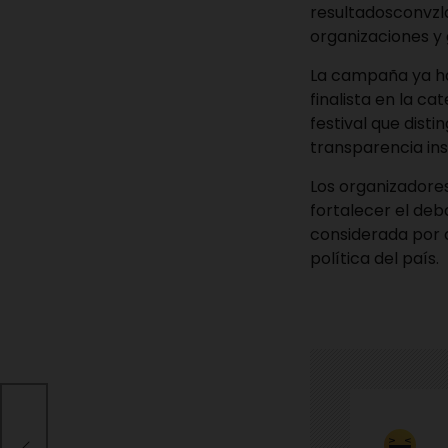
resultadosconvzl
organizaciones y 
La campaña ya ha
finalista en la ca
festival que disti
transparencia ins
Los organizadores
fortalecer el deb
considerada por a
política del país.
la