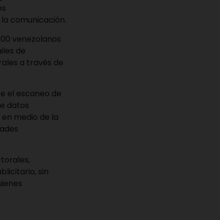
os
y la comunicación.
000 venezolanos
iles de
rales a través de
te el escaneo de
de datos
s en medio de la
dades
torales,
licitario, sin
uienes