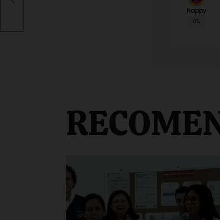
esde
Happy
0%
RECOME