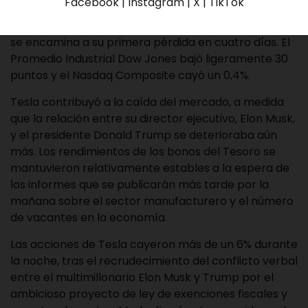
Facebook | Instagram | X | TikTok
tras alcanzar máximos históricos en cada uno de los
dos últimos días. El S&P 500 cayó un 0,3% el martes y
se encamina a su primera pérdida en cuatro días. El
Promedio Industrial Dow Jones bajó ligeramente 30
puntos y el Nasdaq Composite cayó un 0,4%.
Tesla contribuyó a la caída del mercado, a medida
que la relación entre su director ejecutivo, Elon Musk,
y el presidente Donald Trump se deterioraba aún
más. Los rendimientos de los bonos del Tesoro se
mantuvieron relativamente estables a la espera de
los informes que se publicarán más tarde por la
mañana sobre el sector manufacturero y el número
de vacantes en la economía.
Las acciones de Tesla cayeron más de un 6% durante
la noche, tras el recrudecimiento del conflicto verbal
entre el multimillonario Elon Musk y Trump por el
ambicioso proyecto de ley de exenciones fiscales y