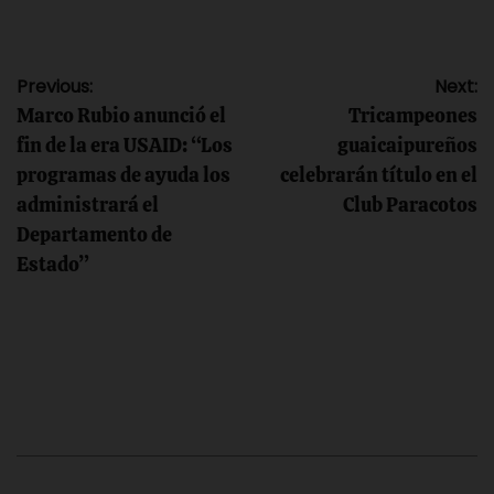
Navegación
Previous:
Next:
Marco Rubio anunció el
Tricampeones
de
fin de la era USAID: “Los
guaicaipureños
programas de ayuda los
celebrarán título en el
entradas
administrará el
Club Paracotos
Departamento de
Estado”