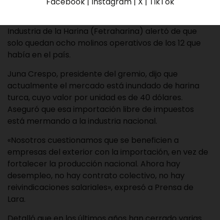
Facebook | Instagram | X | TikTok
obligado a cerrar varias empresas nacionales por la
poca rentabilidad. La Federación Nacional de la
Industria de la Harina (Fetraharina) alertó de que
solo quedan ocho molinos operativos de los 12 que
había en el país.
Juna Crespo, presidente del gremio, dijo que
actualmente el mercado está inundado de harina
turca, cuyo valor por unidad es de 40 dólares.
Aseguró que esa importación libre de impuestos
está mermando a la industria nacional.
«Nosotros cuestionamos que se beneficien a
empresas del exterior con la importación, en vez de
fortalecer la producción nacional. Ahora hay
desempleo, no hay contrato colectivo, no hay
reivindicaciones salariales», expresó a
Prensa de
Lara
.
Detalló que en los últimos años han cerrado varias