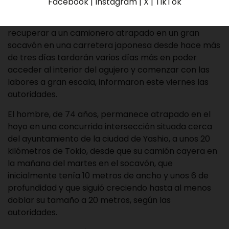
Facebook | Instagram | X | TikTok
Los equipos de rescate que están intentando
recuperar a un camionero atrapado en un gran
socavón en una carretera japonesa desde hace más
de tres días tardarán varios días más en poder
acceder al interior del agujero y comenzar con las
labores a gran escala, informaron este viernes las
autoridades.
El hombre, de 74 años, permanece atrapado en el
hoyo en una concurrida intersección situada cerca
del ayuntamiento de la ciudad de Yashio, a unos 20
kilómetros de Tokio, desde que su camión cayera en
la mañana del martes en el socavón, que
inicialmente tenía 10 metros de ancho y unos 6 de
profundidad y que siguió creciendo hasta al menos
doblar su tamaño a 20 metros, según las
autoridades.