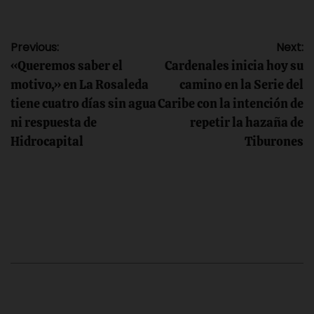
Navegación
Previous:
Next:
«Queremos saber el
Cardenales inicia hoy su
de
motivo,» en La Rosaleda
camino en la Serie del
tiene cuatro días sin agua
Caribe con la intención de
entradas
ni respuesta de
repetir la hazaña de
Hidrocapital
Tiburones