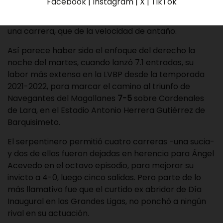
Facebook | Instagram | X | TikTok
de la vida de un lanzador en la que se echa mayor
mano de las artes y mañas aprendidas a lo largo de
una carrera, que de la velocidad de antaño.
Así parece haber sido el enfoque del derecho la
noche del martes, cuando lanzó 7.1 entradas, su
labor más extensa en la LVBP desde la temporada
2021-2022, para marcar el camino al triunfo de
Navegantes del Magallanes
7-5
sobre Cardenales
de Lara, en el Estadio Antonio Herrera Gutiérrez de
Barquisimeto.
El serpentinero permitió cuatro carreras -una sucia-
y dos de ellas fueron dejadas en herencia para Ángel
Acevedo en el octavo episodio, para mejorar su
invicto a 4-0, luego cinco salidas. Pero parte de lo
más llamativo fue que el curtido ex abridor de Día
Inaugural en las Grandes Ligas, no ponchó a ningún
rival en su actuación.