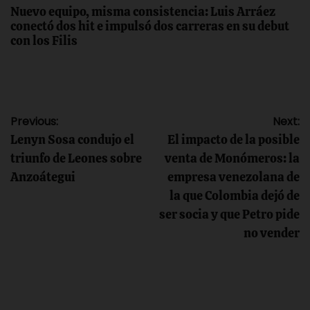
Nuevo equipo, misma consistencia: Luis Arráez
conectó dos hit e impulsó dos carreras en su debut
con los Filis
Navegación
Previous:
Next:
Lenyn Sosa condujo el
El impacto de la posible
de
triunfo de Leones sobre
venta de Monómeros: la
Anzoátegui
empresa venezolana de
entradas
la que Colombia dejó de
ser socia y que Petro pide
no vender