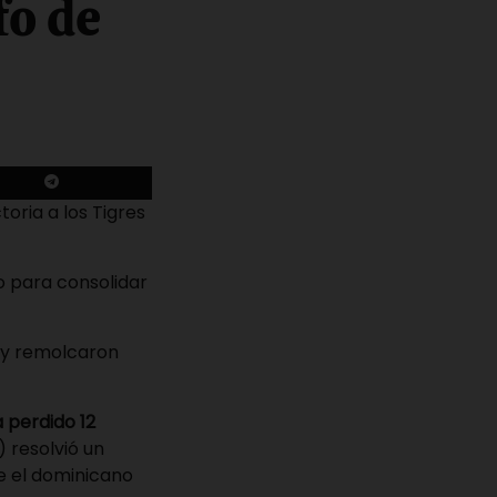
fo de
2
ctoria a los
Tigres
o para consolidar
 y remolcaron
 perdido 12
 resolvió un
ue el dominicano