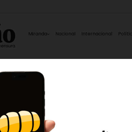
Miranda
Nacional
Internacional
Políti
l 12 de agosto
Plataforma Unitaria espera qu
8 horas ago