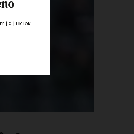
eno
 | X | TikTok