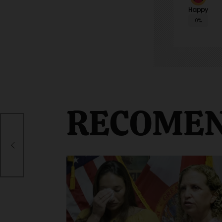
Happy
0%
RECOME
guro
rnet