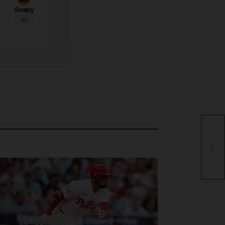
Sleepy
0%
Lac
dep
Mar