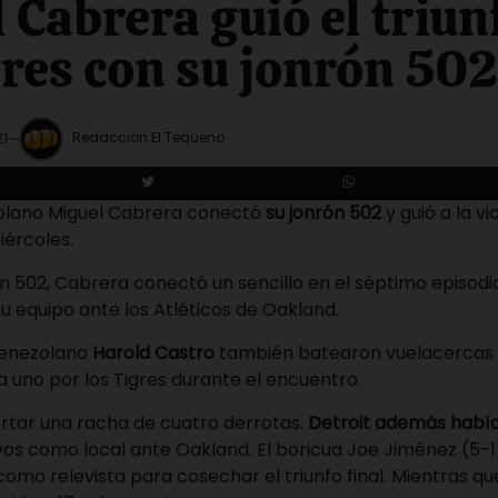
 Cabrera guió el triun
gres con su jonrón 50
Redaccion El Tequeno
21
zolano Miguel Cabrera conectó
su jonrón 502
y guió a la vi
iércoles.
 502, Cabrera conectó un sencillo en el séptimo episodi
su equipo ante los Atléticos de Oakland.
venezolano
Harold Castro
también batearon vuelacercas
 uno por los Tigres durante el encuentro.
ortar una racha de cuatro derrotas.
Detroit además había
os como local ante Oakland. El boricua Joe Jiménez (5-1)
como relevista para cosechar el triunfo final. Mientras q