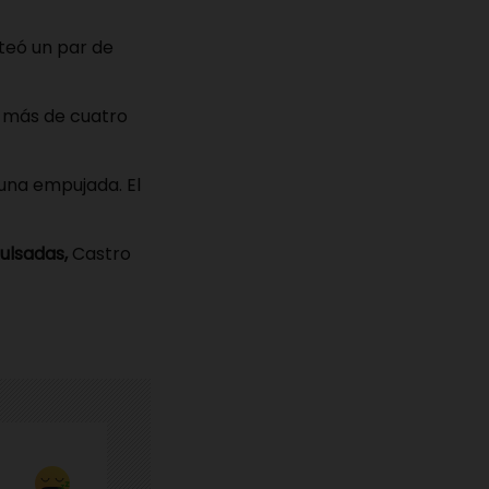
ateó un par de
o más de cuatro
 una empujada. El
ulsadas,
Castro