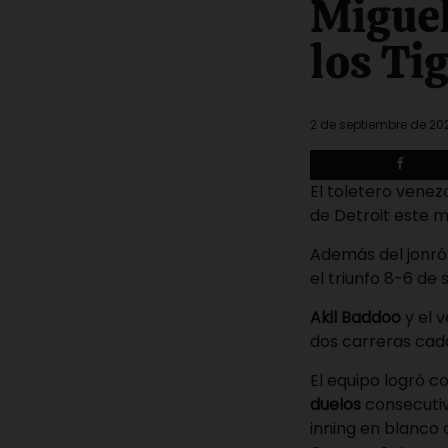
Miguel
read
time
los Ti
2 de septiembre de 20
El toletero vene
de Detroit este m
Además del jonrón
el triunfo 8-6 de 
Akil Baddoo
y el 
dos carreras cada
El equipo logró c
duelos
consecutiv
inning en blanco 