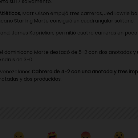
rtó su 17 salvamento.
Atléticos
, Matt Olson empujó tres carreras, Jed Lowrie b
icano Starling Marte consiguió un cuadrangular solitario.
land, James Kaprielian, permitió cuatro carreras en poc
, el dominicano Marte destacó de 5-2 con dos anotadas y
Andrus de 3-0.
os venezolanos
Cabrera de 4-2 con una anotada y tres imp
notadas y dos producidas.