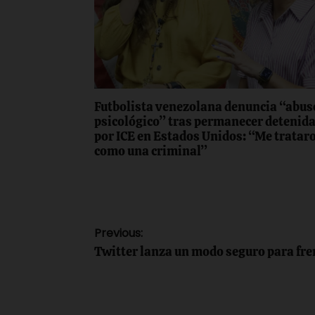
Futbolista venezolana denuncia “abus
psicológico” tras permanecer detenid
por ICE en Estados Unidos: “Me tratar
como una criminal”
Navegación
Previous:
Twitter lanza un modo seguro para fren
de
entradas