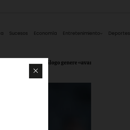
ca
Sucesos
Economía
Entretenimiento
Deporte
e mesa de diálogo genere «avances reales para Venezu