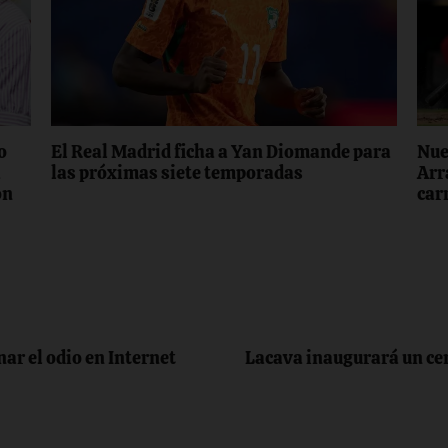
o
El Real Madrid ficha a Yan Diomande para
Nue
a
las próximas siete temporadas
Arr
on
carr
ar el odio en Internet
Lacava inaugurará un ce