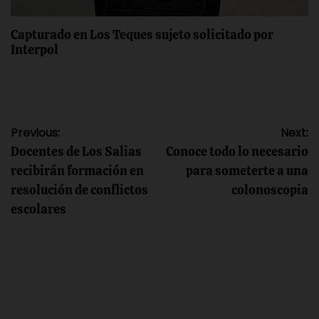
Capturado en Los Teques sujeto solicitado por
Interpol
Navegación
Previous:
Next:
Docentes de Los Salias
Conoce todo lo necesario
de
recibirán formación en
para someterte a una
resolución de conflictos
colonoscopia
entradas
escolares