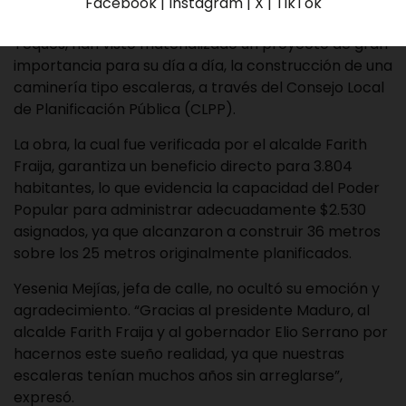
En un notable ejemplo de organización comunitaria,
Facebook | Instagram | X | TikTok
los habitantes de Barrio Miranda I, en el eje Sur de Los
Teques, han visto materializado un proyecto de gran
importancia para su día a día, la construcción de una
caminería tipo escaleras, a través del Consejo Local
de Planificación Pública (CLPP).
La obra, la cual fue verificada por el alcalde Farith
Fraija, garantiza un beneficio directo para 3.804
habitantes, lo que evidencia la capacidad del Poder
Popular para administrar adecuadamente $2.530
asignados, ya que alcanzaron a construir 36 metros
sobre los 25 metros originalmente planificados.
Yesenia Mejías, jefa de calle, no ocultó su emoción y
agradecimiento. “Gracias al presidente Maduro, al
alcalde Farith Fraija y al gobernador Elio Serrano por
hacernos este sueño realidad, ya que nuestras
escaleras tenían muchos años sin arreglarse”,
expresó.