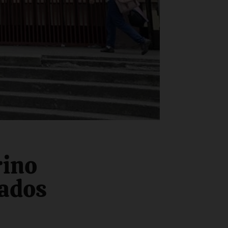
rino
rados