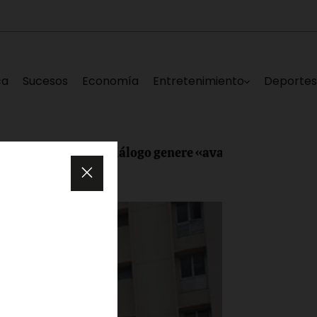
ca
Sucesos
Economía
Entretenimiento
Deporte
e mesa de diálogo genere «avances reales para Venezue