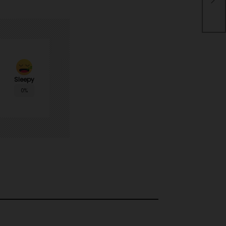
que
est
Sleepy
0%