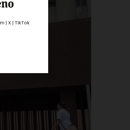
eno
 | X | TikTok