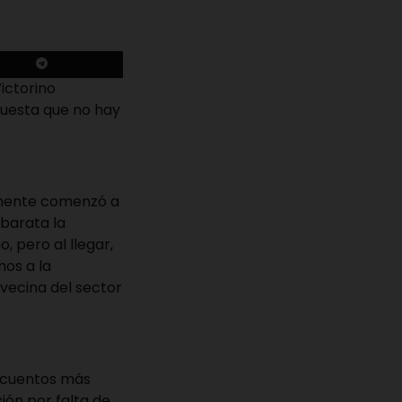
ictorino
puesta que no hay
rmente comenzó a
 barata la
, pero al llegar,
mos a la
 vecina del sector
s cuentos más
ión por falta de