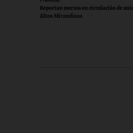
Navegación
Previous:
‎Reportan merma en circulación ‎de un
de
Altos Mirandinos
entradas