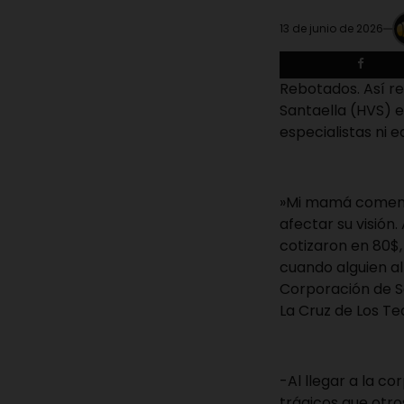
13 de junio de 2026
Rebotados. Así re
Santaella (HVS) 
especialistas ni e
‎»Mi mamá comenz
afectar su visión
cotizaron en 80$, 
cuando alguien al
Corporación de Sa
La Cruz de Los Te
‎-Al llegar a la
trágicos que otro