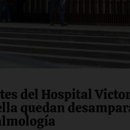
ntes del Hospital Victo
lla quedan ‎desampa
almología