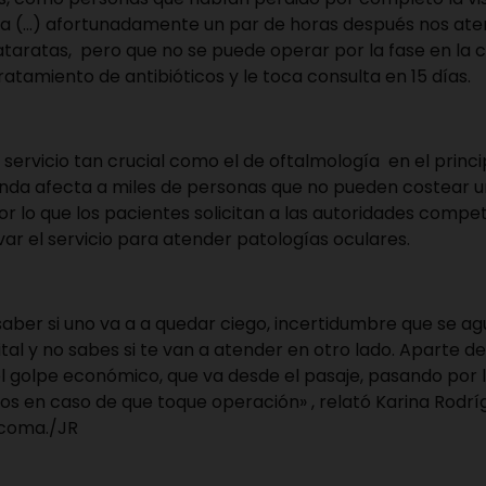
a (…) afortunadamente un par de horas después nos aten
taratas, pero que no se puede operar por la fase en la cu
atamiento de antibióticos y le toca consulta en 15 días.
 servicio tan crucial como el de oftalmología en el princi
anda afecta a miles de personas que no pueden costear u
por lo que los pacientes solicitan a las autoridades compe
ivar el servicio para atender patologías oculares.
saber si uno va a a quedar ciego, incertidumbre que se a
tal y no sabes si te van a atender en otro lado. Aparte d
el golpe económico, que va desde el pasaje, pasando por
s en caso de que toque operación» , relató Karina Rodrí
ucoma./JR