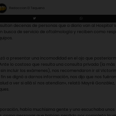
Redaccion El Tequeno
sultan decenas de personas que a diario van al Hospital V
en busca de servicio de oftalmología y reciben como res
quipos.
ó a presentar una incomodidad en el ojo que posterio
. Ante lo costoso que resulta una consulta privada (la más
sin incluir los exámenes), nos recomendaron ir al Victorino
 fin se dignó a darnos información, nos dijo que nos fuéra
lud a ver si allá sí nos atendían», relató Mayré González,
ques.
 corporación, había muchísima gente y uno escuchaba uno
s, como personas que habían perdido por completo la vis