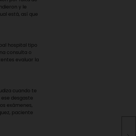
dieron y le
al está, así que
pal hospital tipo
na consulta o
tentes evaluar la
gudiza cuando te
e ese desgaste
 los exámenes,
guez, paciente
Est
alc