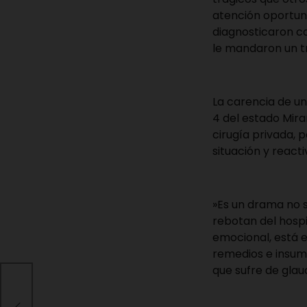
atención oportun
diagnosticaron ca
le mandaron un tr
‎La carencia de un
4 del estado Mir
cirugía privada, 
situación y react
‎»Es un drama no 
rebotan del hospi
emocional, está 
remedios e insumo
que sufre de gla