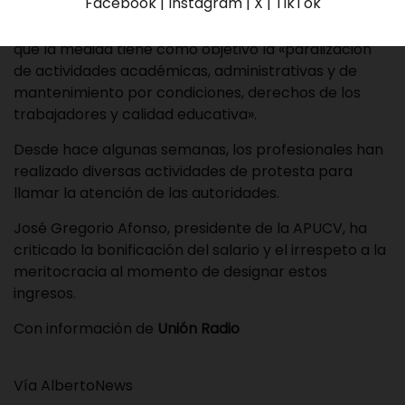
Facebook | Instagram | X | TikTok
A través de sus redes sociales, la asociación detalló
que la medida tiene como objetivo la «paralización
de actividades académicas, administrativas y de
mantenimiento por condiciones, derechos de los
trabajadores y calidad educativa».
Desde hace algunas semanas, los profesionales han
realizado diversas actividades de protesta para
llamar la atención de las autoridades.
José Gregorio Afonso, presidente de la APUCV, ha
criticado la bonificación del salario y el irrespeto a la
meritocracia al momento de designar estos
ingresos.
Con información de
Unión Radio
Vía AlbertoNews