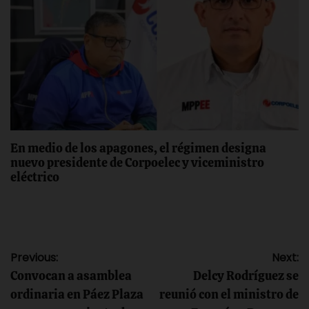
En medio de los apagones, el régimen designa
nuevo presidente de Corpoelec y viceministro
eléctrico
Navegación
Previous:
Next:
Convocan a asamblea
Delcy Rodríguez se
de
ordinaria en Páez Plaza
reunió con el ministro de