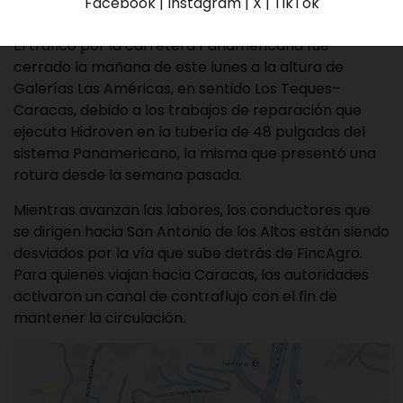
Facebook | Instagram | X | TikTok
El tráfico por la carretera Panamericana fue
cerrado la mañana de este lunes a la altura de
Galerías Las Américas, en sentido Los Teques–
Caracas, debido a los trabajos de reparación que
ejecuta Hidroven en la tubería de 48 pulgadas del
sistema Panamericano, la misma que presentó una
rotura desde la semana pasada.
Mientras avanzan las labores, los conductores que
se dirigen hacia San Antonio de los Altos están siendo
desviados por la vía que sube detrás de FincAgro.
Para quienes viajan hacia Caracas, las autoridades
activaron un canal de contraflujo con el fin de
mantener la circulación.