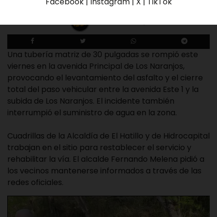
Facebook | Instagram | X | TikTok
Redaccion El Tequeno
16 de enero de 2026
Una tubería matriz de 30 pulgadas se rompió este
viernes en la avenida Principal de Los Naranjos,
provocando el levantamiento del asfalto y el cierre
total del paso vehicular entre la avenida Este 1 y la
subida de Los Naranjos. El incidente también
interrumpió el suministro de agua en la zona.
Cuadrillas de la Alcaldía de El Hatillo y de Hidrocapital
trabajan en el sitio para restablecer el servicio y
rehabilitar la vía. El alcalde Fernando Melena pidió a
los vecinos mantenerse informados a través de las
redes oficiales.