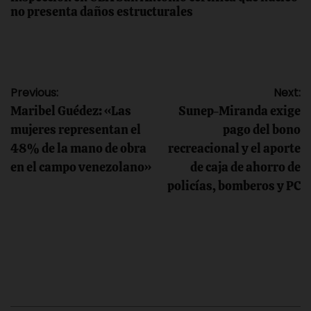
no presenta daños estructurales
Navegación
Previous:
Next:
Maribel Guédez: «Las
Sunep-Miranda exige
de
mujeres representan el
pago del bono
48% de la mano de obra
recreacional y el aporte
entradas
en el campo venezolano»
de caja de ahorro de
policías, bomberos y PC