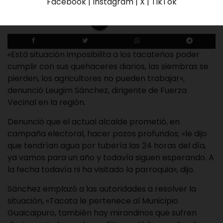
Facebook | Instagram | X | TikTok
Redaccion El Tequeno
27 de septiembre de 2022
«Está situación imposibilita a los tacateños poder
cumplir con sus quehaceres diarios, las siembras se
pierden, los agricultores no pueden trabajar»,
denunció Leugim Sánchez, dirigente de Fuerza
Vecinal en la región.
Denunció que el actual alcalde prometió, en
campaña electoral, hacer pozos profundos; «le dijo
que tendrían agua por tubería las 24 horas del día,
ya vamos para un año y todavía siguen esperando. A
la fecha todavía ni ha visitado la parroquia», dijo.
Sánchez emplazó a las autoridades a resolver la
situación, «Tacata le pertenece al Municipio
Guaicaipuro, también hay mirandinos que sufren