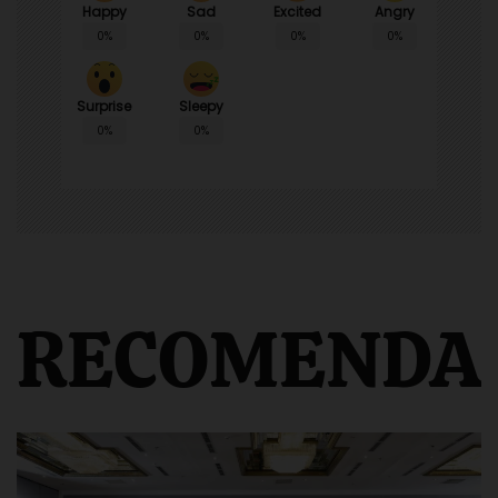
Happy
Sad
Angry
Excited
0%
0%
0%
0%
Surprise
Sleepy
0%
0%
RECOMENDA