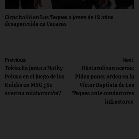
Cicpc halló en Los Teques a joven de 12 años
desaparecida en Caracas
Navegación
Previous:
Next:
Tokischa junto a Nathy
Obstaculizan aceras:
de
Peluso en el juego de los
Piden poner orden en la
Knicks en MSG ¿Se
Víctor Baptista de Los
entradas
avecina colaboración?
Teques ante conductores
infractores