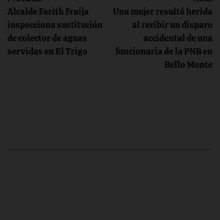
Navegación
Alcalde Farith Fraija
Una mujer resultó herida
de
inspecciona sustitución
al recibir un disparo
de colector de aguas
accidental de una
entradas
servidas en El Trigo
funcionaria de la PNB en
Bello Monte