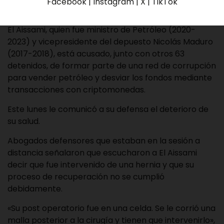
Facebook | Instagram | X | TikTok
El Aissami, quien fue ministro de Petróleo (2020-
2023) y vicepresidente del depuesto Nicolás Maduro
(2017-2018), está acusado, junto con otros 63
detenidos, de formar parte de una red de corrupción
para vender petróleo y desviar los fondos mediante
transacciones con criptomonedas.
Este lunes le comunicó a su defensa el deterioro de
su salud.
Abogados defensores que estaban en la sesión a
distancia señalaron que escucharon a El Aissami
decir que fue intervenido de una hernia y que su
proceso de recuperación no se cumplió
debidamente.
«Su post operatorio fue en una celda. Se le corrió una
malla posterior a la cirugía y tienen que intervenirlo»,