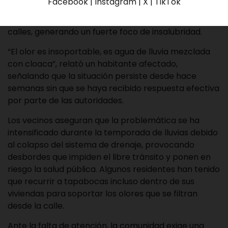
Facebook | Instagram | X | TikTok
acumulación de aguas servidas que se mezclan con
agua de lluvia y permanecen estancadas en las
calles, generando un fuerte foco de insalubridad.
“El olor es insoportable, es agua de lluvia mezclada
con cloaca”, relató un habitante afectado,
señalando que la situación persiste desde hace
semanas sin que se haya recibido respuesta efectiva
por parte de las autoridades.
Los vecinos aseguran que la problemática se ha
intensificado durante la temporada de lluvias debido
al colapso del sistema de drenaje, provocando
desbordes que impiden el libre tránsito y ponen en
riesgo la salud pública. Algunos residentes han tenido
que recurrir a tapabocas incluso dentro de sus
viviendas para soportar los olores que se filtran
desde la calle.
Ante la falta de atención, la comunidad exige una