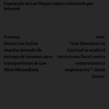
Capturado en Los Teques sujeto solicitado por
Interpol
Navegación
Previous:
Next:
Fontur Los Salias
“Con Chonchon en
de
impulsa jornada de
Carrizal se acabó el
entrega de insumos para
terrorismo fiscal contra
entradas
transportistas de Los
comerciantes y
Altos Mirandinos
empresarios”: Jesús
Cortez