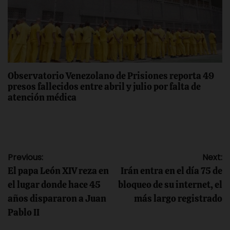
Observatorio Venezolano de Prisiones reporta 49
presos fallecidos entre abril y julio por falta de
atención médica
Navegación
Previous:
Next:
El papa León XIV reza en
Irán entra en el día 75 de
de
el lugar donde hace 45
bloqueo de su internet, el
años dispararon a Juan
más largo registrado
entradas
Pablo II