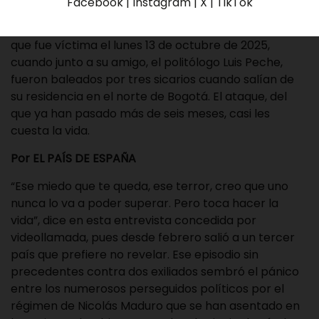
Facebook | Instagram | X | TikTok
Velásquez (Caracas, 33 años). Todavía sufre las
secuelas físicas y sicológicas del brutal atentado del
que fue víctima el lunes 13 de octubre de 2025,
cuando junto a su amigo, el politólogo Luis Peche,
fueron baleados por tres sicarios cuando salían de
su residencia en el norte de Bogotá. El ataque, del
que ya han pasado más de seis meses, casi les
cuesta la vida.
Por EL PAÍS DE ESPAÑA
“Ese miedo que te queda, ese terror, creo que uno
nunca lo va a poder superar. Pero toca hacer la
vida”, dice en esta entrevista concedida por
videollamada, pues desde febrero salió a un tercer
país que prefiere no revelar. Ese episodio sin
precedentes contra dos exiliados sembró el pánico
entre los numerosos perseguidos políticos por el
régimen de Nicolás Maduro que se han asentado en