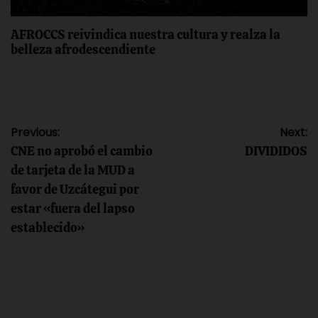
AFROCCS reivindica nuestra cultura y realza la
belleza afrodescendiente
Navegación
Previous:
Next:
CNE no aprobó el cambio
DIVIDIDOS
de
de tarjeta de la MUD a
favor de Uzcátegui por
entradas
estar «fuera del lapso
establecido»