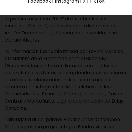
Facebook | Instagram | X | TikTok
Este jueves 30 de noviembre, desde las 10 de la
mañana hasta las 2 de la tarde, se realizará la “Gran
expo feria navideña 2023” de los abuelos del
municipio Carrizal”, en los espacios de la casa de
Acción Democrática, ubicada en la avenida José
Manuel Álvarez.
La información fue suministrada por Laynni Morales,
presidenta de la Fundación para el Buen Vivir
(Fundavivir), quien hizo un llamado a la población
carrizaleña a visitar esta feria, donde podrán adquirir
los artículos elaborados en los talleres que se
ofrecen a los integrantes de los clubes de José
Manuel Álvarez, Brisas de Oriente, La Ladera, Casco
Central y Montañalta, bajo la coordinación de Zulay
González.
“ Sin lugar a duda, para el Alcalde José “Chonchón
Morales y el equipo que integra Fundavivir es un