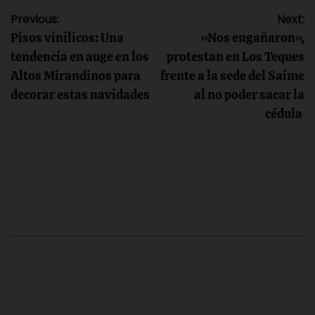
Navegación
Previous:
Next:
Pisos vinilicos: Una
«Nos engañaron»,
de
tendencia en auge en los
protestan en Los Teques
Altos Mirandinos para
frente a la sede del Saime
entradas
decorar estas navidades
al no poder sacar la
cédula