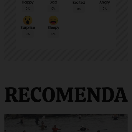
Happy
Sad
Angry
Excited
0%
0%
0%
0%
Surprise
Sleepy
0%
0%
RECOMENDA