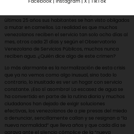
Facebook | Instagram | X | TikTok
coloca entre las diez naciones con mayores
reservas hídricas del mundo, paradójicamente en los
últimos 25 años sus habitantes se han visto obligados
a mutar en camellos. La realidad es que muchos
venezolanos reciben el servicio tan solo ocho días al
mes, otros cada 21 días y según el Observatorio
Venezolano de Servicios Públicos, muchos nunca
reciben agua. ¿Quién dice algo de este crimen?
Lo más alarmante es la normalización de esta crisis
que ya no vemos como algo inusual, sino todo lo
contrario, lo inusitado es ver un hogar con servicio
constante. ¡Eso sí asombra! La escasez de agua se
ha convertido en parte de la rutina diaria y muchos
ciudadanos han dejado de exigir soluciones
efectivas, los venezolanos de a pie presas del miedo
a denunciar, sencillamente callan y se resignan a “la
nueva normalidad” que lleva años y que cada día se
agrava ante el silencio cómplice de la “nueva