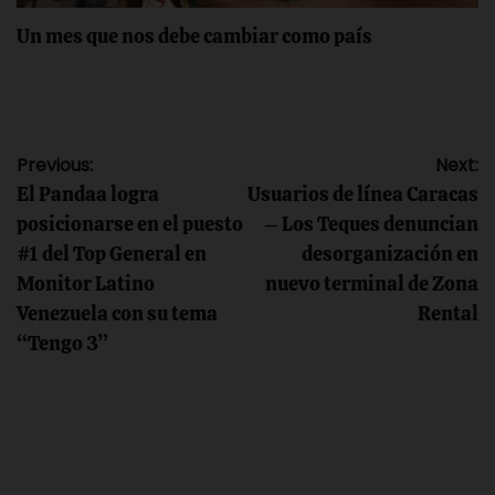
Un mes que nos debe cambiar como país
Navegación
Previous:
Next:
El Pandaa logra
Usuarios de línea Caracas
de
posicionarse en el puesto
– Los Teques denuncian
#1 del Top General en
desorganización en
entradas
Monitor Latino
nuevo terminal de Zona
Venezuela con su tema
Rental
“Tengo 3”